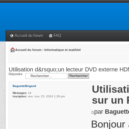
Accueil du forum
FAQ
Accueil du forum
‹
Informatique et matériel
Utilisation d&rsquo;un lecteur DVD externe HD
Répondre
Utilisa
BaguetteBrigand
Messages:
14
sur un 
Inscription:
ven. nov. 15, 2024 1:28 pm
par
Baguett
Bonjour 