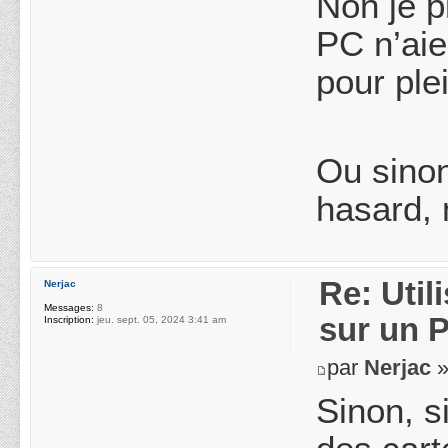
Non je p
PC n’aie
pour ple
Ou sinon
hasard, 
Re: Uti
Nerjac
Messages:
8
sur un 
Inscription:
jeu. sept. 05, 2024 3:41 am
par
Nerjac
»
Sinon, s