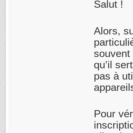
Salut !
Alors, s
particul
souvent 
qu’il se
pas à ut
appareil
Pour vér
inscript