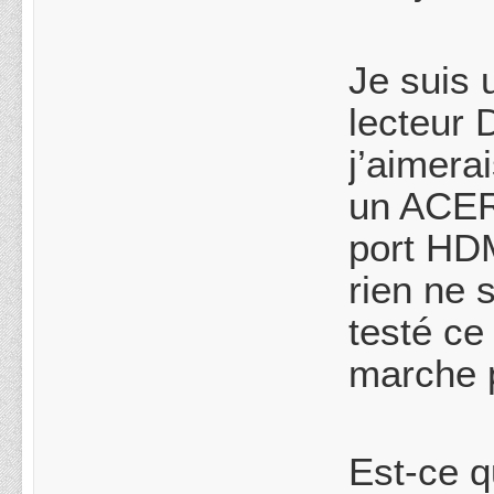
Je suis
lecteur 
j’aimera
un ACER
port HDM
rien ne 
testé ce
marche p
Est-ce q