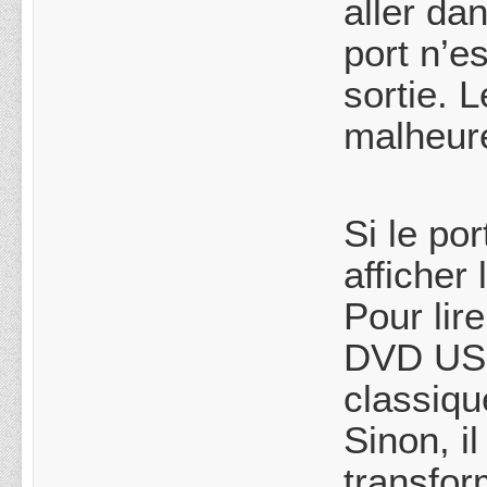
aller da
port n’e
sortie. 
malheu
Si le po
afficher
Pour lire
DVD USB
classiqu
Sinon, il
transfor