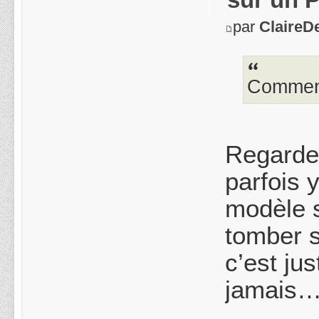
par
ClaireD
Comment
Regarde 
parfois 
modèle s
tomber s
c’est ju
jamais