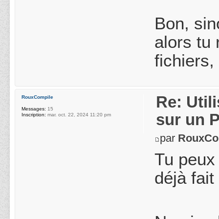
Bon, sin
alors tu
fichiers
Re: Uti
RouxCompile
Messages:
15
sur un 
Inscription:
mar. oct. 22, 2024 11:20 pm
par
RouxCo
Tu peux 
déjà fai