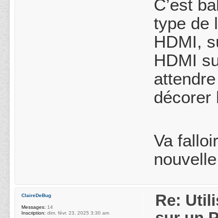
C’est ba
type de 
HDMI, su
HDMI sur
attendre
décorer 
Va fallo
nouvelle
Re: Uti
ClaireDeBug
Messages:
14
sur un 
Inscription:
dim. févr. 23, 2025 3:30 am