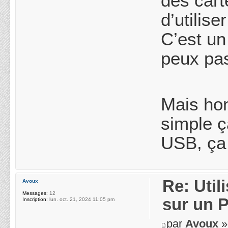
des cart
d’utilis
C’est un
peux pas
Mais hon
simple ç
USB, ça 
Re: Uti
Avoux
Messages:
12
sur un 
Inscription:
lun. oct. 21, 2024 11:05 pm
par
Avoux
»