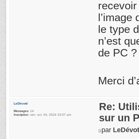
recevoir
l’image 
le type 
n’est qu
de PC ?
Merci d’
Re: Uti
LeDévoté
Messages:
14
sur un 
Inscription:
ven. oct. 04, 2024 10:07 am
par
LeDévo