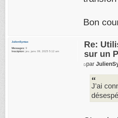
Bon cou
Re: Uti
JulienSyntax
Messages:
9
sur un 
Inscription:
jeu. janv. 09, 2025 5:12 am
par
JulienS
J’ai con
désespér