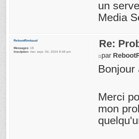
un serve
Media S
Re: Pro
RebootRimbaud
Messages:
18
Inscription:
mer. sept. 04, 2024 8:48 pm
par
Reboot
Bonjour 
Merci po
mon prob
quelqu'u