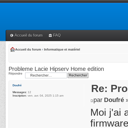
Accueil du forum
FAQ
Accueil du forum
‹
Informatique et matériel
Probleme Lacie Hipserv Home edition
Répondre
Re: Pro
Doufré
Messages:
12
Inscription:
ven. avr. 04, 2025 1:15 am
par
Doufré
»
Moi j'ai
firmware