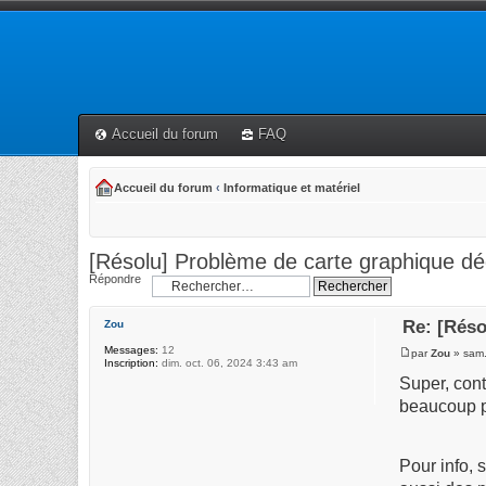
Accueil du forum
FAQ
Accueil du forum
‹
Informatique et matériel
[Résolu] Problème de carte graphique déd
Répondre
Re: [Réso
Zou
Messages:
12
par
Zou
» sam.
Inscription:
dim. oct. 06, 2024 3:43 am
Super, cont
beaucoup p
Pour info, 