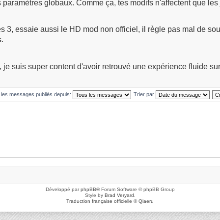
s paramètres globaux. Comme ça, tes modifs n'affectent que les
 3, essaie aussi le HD mod non officiel, il règle pas mal de sou
.
, je suis super content d'avoir retrouvé une expérience fluide su
r les messages publiés depuis:
Trier par
Développé par
phpBB
® Forum Software © phpBB Group
Style by
Brad Veryard
.
Traduction française officielle
©
Qiaeru