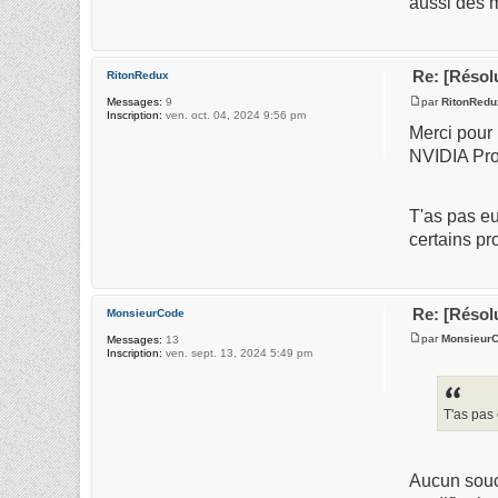
aussi des m
Re: [Résol
RitonRedux
par
RitonRedu
Messages:
9
Inscription:
ven. oct. 04, 2024 9:56 pm
Merci pour 
NVIDIA Prof
T'as pas eu
certains pr
Re: [Résol
MonsieurCode
par
Monsieur
Messages:
13
Inscription:
ven. sept. 13, 2024 5:49 pm
T'as pas 
Aucun souci