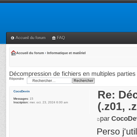
Accueil du forum
FAQ
Accueil du forum
‹
Informatique et matériel
Décompression de fichiers en multiples parties 
Répondre
Re: Déc
CocoDevin
Messages:
15
(.z01, .z
Inscription:
mer. oct. 23, 2024 6:00 am
par
CocoDe
Perso j'u