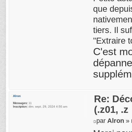
que depuis
nativement
tiers. Il s
"Extraire t
C'est m
dépanne 
supplém
Re: Déco
Alron
Messages:
11
(.z01, .z
Inscription:
dim. sept. 29, 2024 4:50 am
par
Alron
» 