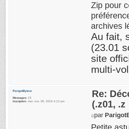
Zip pour c
préférence
archives 
Au fait,
(23.01 so
site offi
multi-vo
Re: Déco
ParigotByteur
Messages:
23
(.z01, .z
Inscription:
mer. nov. 06, 2024 4:12 pm
par
Parigot
Petite as