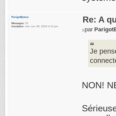
Re: A q
ParigotByteur
Messages:
23
Inscription:
mer. nov. 06, 2024 4:12 pm
par
Parigot
Je pens
connecte
NON! NE
Sérieuse