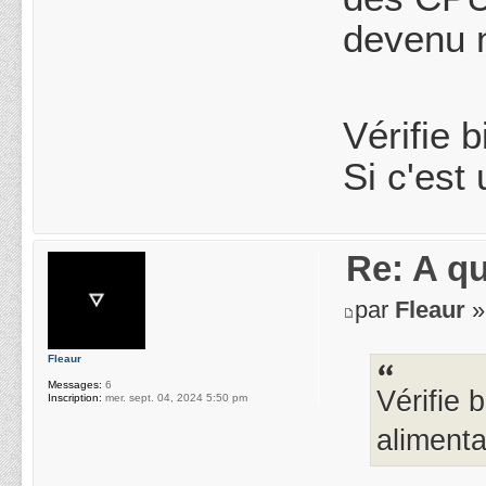
devenu 
Vérifie 
Si c'est 
Re: A q
par
Fleaur
»
Fleaur
Messages:
6
Vérifie 
Inscription:
mer. sept. 04, 2024 5:50 pm
alimenta