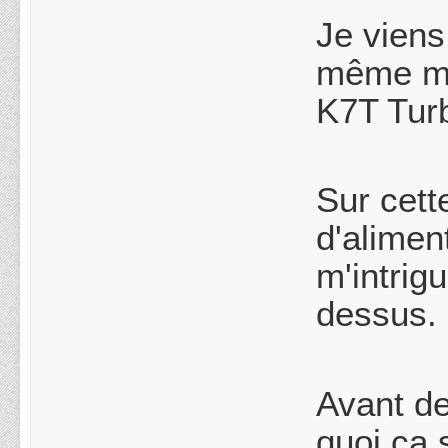
Je viens
même mod
K7T Turb
Sur cett
d'alimen
m'intrig
dessus.
Avant de
quoi ça 