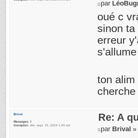
par
LéoBug
oué c vr
sinon ta
erreur y
s'allume
ton alim
cherche 
Re: A q
Brival
Messages:
9
Inscription:
dim. sept. 15, 2024 1:45 am
par
Brival
» 