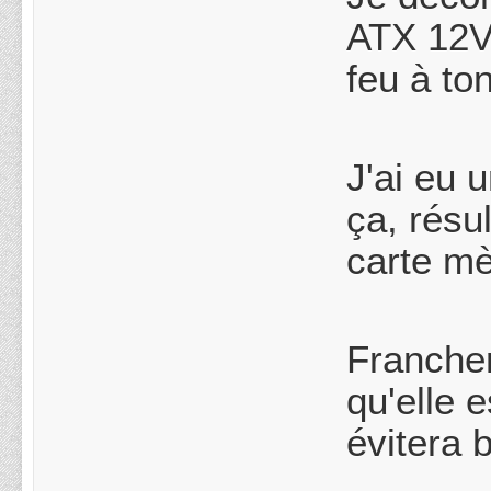
ATX 12V!
feu à to
J'ai eu 
ça, résu
carte mè
Franchem
qu'elle 
évitera 