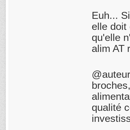
Euh... S
elle doi
qu'elle n
alim AT 
@auteur:
broches, 
alimenta
qualité 
investis