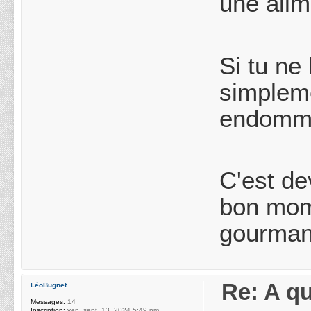
une alim
Si tu ne
simpleme
endomma
C'est de
bon mom
gourman
Re: A q
LéoBugnet
Messages:
14
Inscription:
ven. sept. 13, 2024 5:49 pm