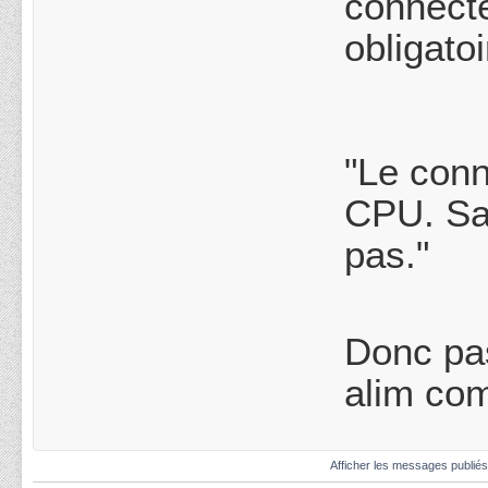
connect
obligato
"Le conn
CPU. Sa
pas."
Donc pas
alim com
Afficher les messages publié