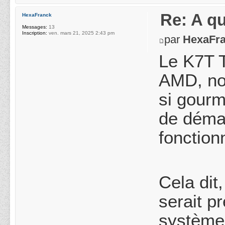
Re: A q
HexaFranck
Messages:
13
Inscription:
ven. mars 21, 2025 2:43 pm
par
HexaFr
Le K7T T
AMD, no
si gourm
de démar
fonctionn
Cela dit
serait pr
système