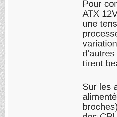
Pour com
ATX 12V 
une tens
processe
variatio
d'autre
tirent b
Sur les 
alimenté
broches)
des CPU