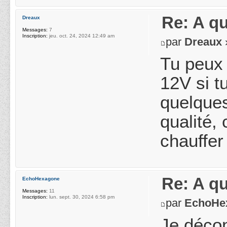
Re: A q
Dreaux
Messages:
7
Inscription:
jeu. oct. 24, 2024 12:49 am
par
Dreaux
Tu peux 
12V si t
quelques
qualité,
chauffer
Re: A q
EchoHexagone
Messages:
11
Inscription:
lun. sept. 30, 2024 6:58 pm
par
EchoHe
Je déco