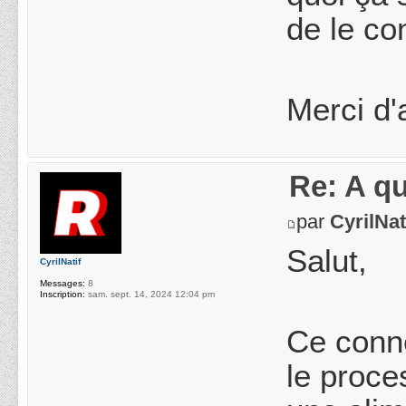
de le co
Merci d'
Re: A q
par
CyrilNat
Salut,
CyrilNatif
Messages:
8
Inscription:
sam. sept. 14, 2024 12:04 pm
Ce conn
le proce