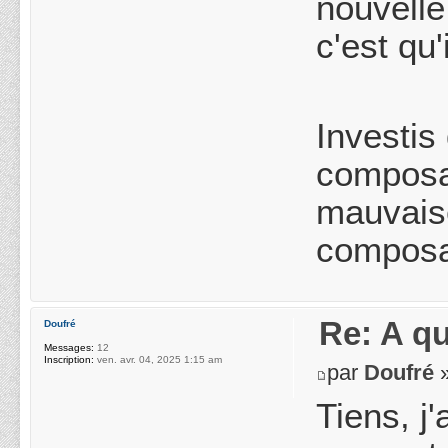
nouvelle
c'est qu'
Investis
composan
mauvais
composa
Re: A q
Doufré
Messages:
12
Inscription:
ven. avr. 04, 2025 1:15 am
par
Doufré
»
Tiens, j