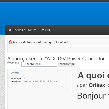
Accueil du forum
FAQ
Accueil du forum
‹
Informatique et matériel
A quoi ça sert ce "ATX 12V Power Connector"
Répondre
A quoi 
Orléax
Messages:
15
Inscription:
mer. sept. 04, 2024 12:11 am
par
Orléax
»
Bonjour 