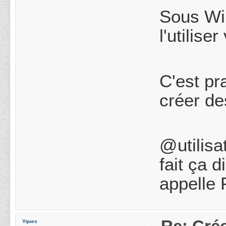
Sous Win
l'utilise
C'est pr
créer de
@utilisa
fait ça 
appelle 
Yques