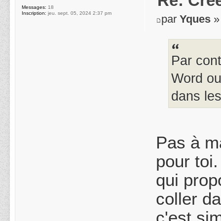
Re: Crée
Messages:
18
Inscription:
jeu. sept. 05, 2024 2:37 pm
par
Yques
» 
Par cont
Word ou 
dans le
Pas à ma
pour toi.
qui prop
coller d
c'est sim