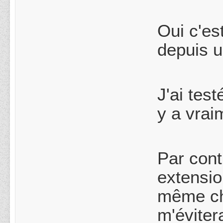
Oui c'es
depuis 
J'ai test
y a vrai
Par cont
extensio
même ch
m'éviter