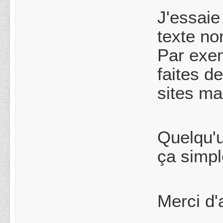
J'essaie
texte no
Par exe
faites d
sites ma
Quelqu'u
ça simpl
Merci d'