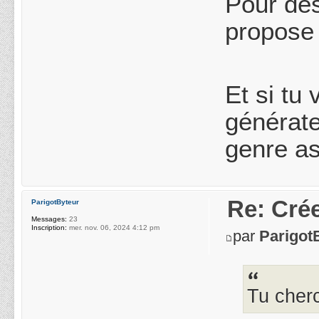
Pour des
propose 
Et si tu
générate
genre as
Re: Crée
ParigotByteur
Messages:
23
Inscription:
mer. nov. 06, 2024 4:12 pm
par
Parigot
Tu cherc