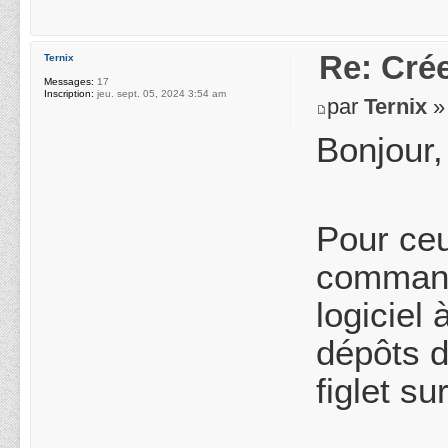
Re: Crée
Ternix
Messages:
17
Inscription:
jeu. sept. 05, 2024 3:54 am
par
Ternix
» 
Bonjour,
Pour ceu
commande
logiciel
dépôts d
figlet s