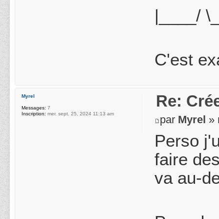
|____/ \_
C'est ex
Re: Crée
Myrel
Messages:
7
Inscription:
mer. sept. 25, 2024 11:13 am
par
Myrel
» 
Perso j'
faire de
va au-de