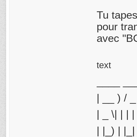
Tu tapes
pour tra
avec "B
text
____ ___
| __ ) / _ \
| _ \| | | |
| |_) | |_|