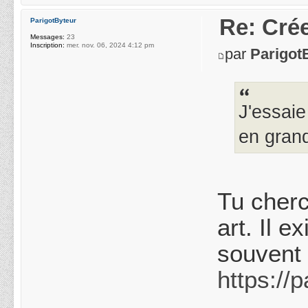
Re: Crée
ParigotByteur
Messages:
23
Inscription:
mer. nov. 06, 2024 4:12 pm
par
Parigot
J'essaie
en gran
Tu cherc
art. Il e
souvent 
https://