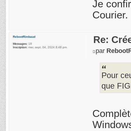
Je confi
Courier.
Re: Crée
RebootRimbaud
Messages:
18
Inscription:
mer. sept. 04, 2024 8:48 pm
par
Reboot
Pour ceu
que FIGl
Complète
Windows