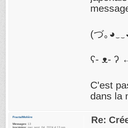
message
(づ｡◕‿‿◕
ʕ- ᴥ- ʔ 
C'est pa
dans la
Re: Crée
FractalMolière
Messages:
13
Inscription:
mer. sept. 04, 2024 4:13 pm