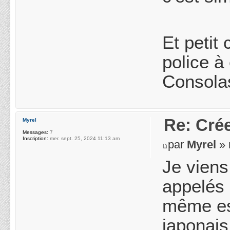
Et petit
police 
Consolas
Re: Crée
Myrel
Messages:
7
Inscription:
mer. sept. 25, 2024 11:13 am
par
Myrel
» 
Je viens
appelés 
même es
japonais