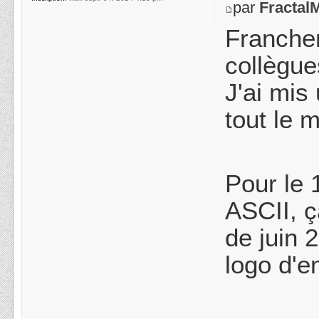
par
Fractal
Franchem
collègue
J'ai mis
tout le 
Pour le 
ASCII, ça
de juin 
logo d'e