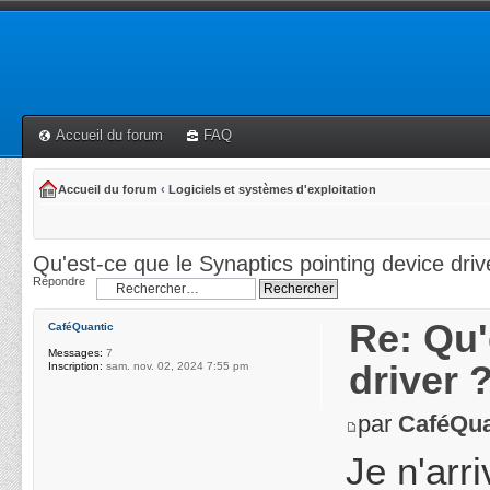
Accueil du forum
FAQ
Accueil du forum
‹
Logiciels et systèmes d'exploitation
Qu'est-ce que le Synaptics pointing device driv
Répondre
Re: Qu'
CaféQuantic
Messages:
7
driver 
Inscription:
sam. nov. 02, 2024 7:55 pm
par
CaféQua
Je n'arr