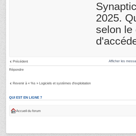
Synaptic
2025. Qu
selon le
d'accéde
Afficher les messa
Précédent
Répondre
Revenir à « %s » Logiciels et systèmes d'exploitation
QUI EST EN LIGNE ?
Accueil du forum