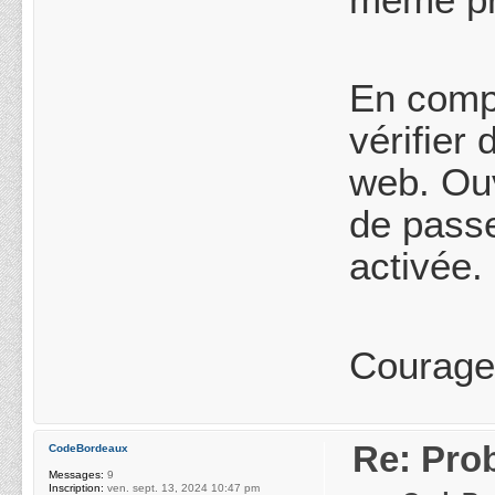
En compl
vérifier
web. Ouv
de passe
activée.
Courage,
Re: Pro
CodeBordeaux
Messages:
9
Inscription:
ven. sept. 13, 2024 10:47 pm