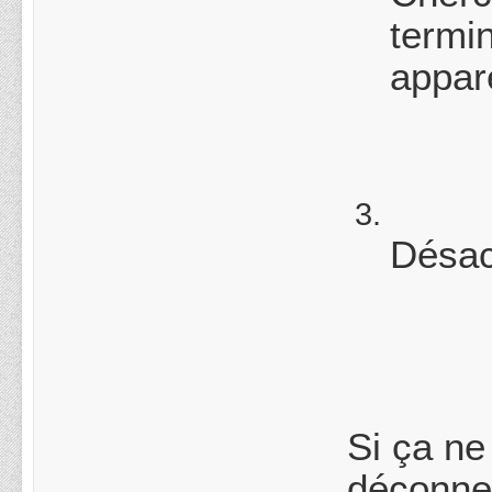
termi
appare
Désac
Si ça ne
déconne