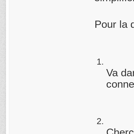
Pour la 
Va da
conne
Cherc