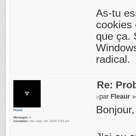
As-tu es
cookies 
que ça. 
Windows 
radical.
Re: Pro
par
Fleaur
»
Bonjour,
Fleaur
Messages:
6
Inscription:
mer. sept. 04, 2024 5:50 pm