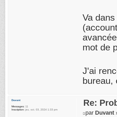
Va dans 
(account
avancées
mot de 
J'ai ren
bureau, 
Re: Pro
Duvant
Messages:
11
Inscription:
jeu. oct. 03, 2024 1:33 pm
par
Duvant
»