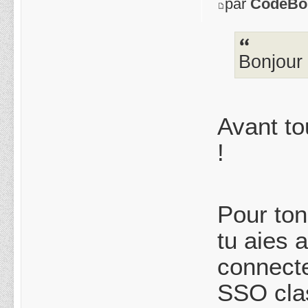
par
CodeBo
Bonjour 
Avant to
!
Pour ton
tu aies 
connecte
SSO cla