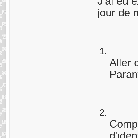
J'ai eu 
jour de 
Aller
Param
Compt
d'iden