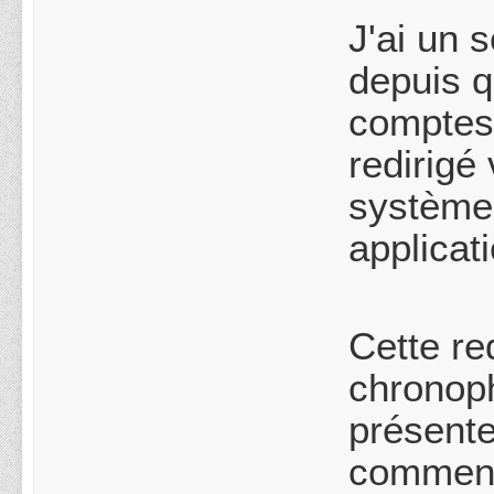
J'ai un 
depuis q
comptes 
redirigé
système 
applicat
Cette re
chronoph
présente
comment 