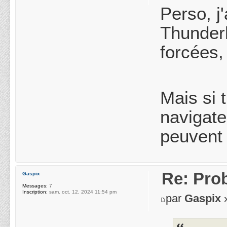
Perso, j
Thunderb
forcées,
Mais si 
navigate
peuvent 
Re: Pro
Gaspix
Messages:
7
Inscription:
sam. oct. 12, 2024 11:54 pm
par
Gaspix
»