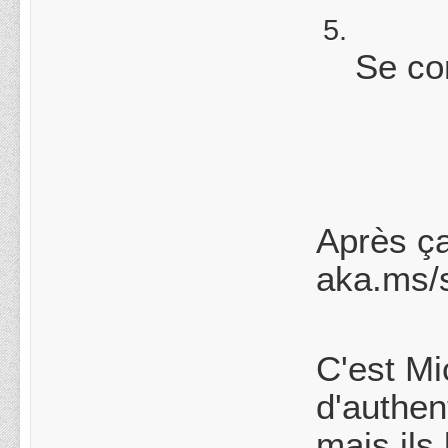
Se co
Après ça
aka.ms/
C'est Mi
d'authen
mais ils