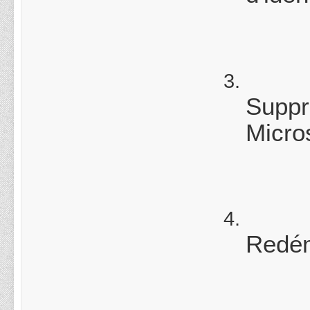
Suppri
Micro
Redém