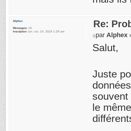
Re: Pro
Alphex
Messages:
10
Inscription:
lun. oct. 14, 2024 1:29 am
par
Alphex
»
Salut,
Juste po
données 
souvent 
le même 
différent