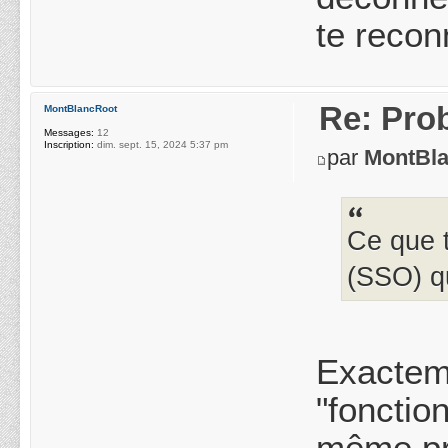
te recon
Re: Pro
MontBlancRoot
Messages:
12
Inscription:
dim. sept. 15, 2024 5:37 pm
par
MontBl
Ce que t
(SSO) qu
Exacteme
"fonction
même pr