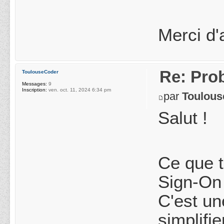
Merci d'
Re: Pro
ToulouseCoder
Messages:
9
Inscription:
ven. oct. 11, 2024 6:34 pm
par
Toulou
Salut !
Ce que t
Sign-On 
C'est un
simplifi