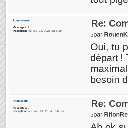
Re: Com
RouenKernel
Messages:
9
Inscription:
jeu. juil. 03, 2025 2:56 am
par
RouenK
Oui, tu 
départ ! 
maximale
besoin d
Re: Com
RitonRedux
Messages:
9
Inscription:
ven. oct. 04, 2024 9:56 pm
par
RitonR
Ah ok su