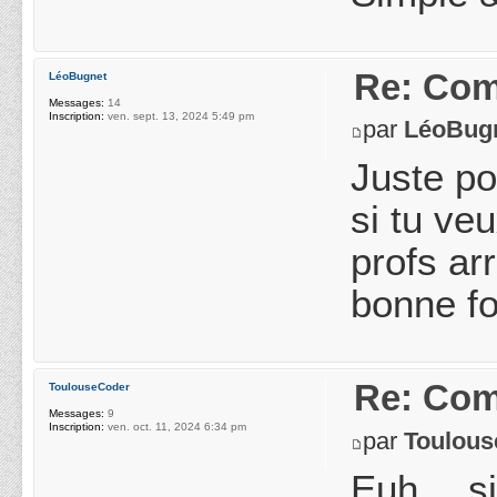
Re: Com
LéoBugnet
Messages:
14
Inscription:
ven. sept. 13, 2024 5:49 pm
par
LéoBug
Juste po
si tu ve
profs ar
bonne fo
Re: Com
ToulouseCoder
Messages:
9
Inscription:
ven. oct. 11, 2024 6:34 pm
par
Toulou
Euh… si 