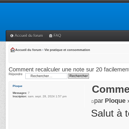
Accueil du forum
FAQ
Accueil du forum
‹
Vie pratique et consommation
Comment recalculer une note sur 20 facilemen
Répondre
Comment
Ploque
Messages:
7
Inscription:
sam. sept. 28, 2024 1:57 pm
par
Ploque
»
Salut à 