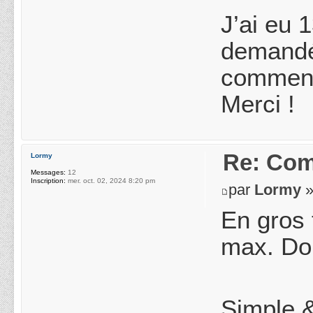
J’ai eu 
demandé 
comment 
Merci !
Re: Com
Lormy
Messages:
12
Inscription:
mer. oct. 02, 2024 8:20 pm
par
Lormy
»
En gros t
max. Don
Simple &