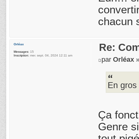
converti
chacun s
Re: Com
Orléax
Messages:
15
Inscription:
mer. sept. 04, 2024 12:11 am
par
Orléax
»
En gros 
Ça fonct
Genre si
tout pi