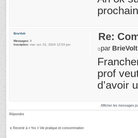
prochain
Re: Com
BrieVolt
Messages:
9
Inscription:
mar. oct. 01, 2024 12:53 pm
par
BrieVolt
Franchem
prof veu
d’avoir 
Afficher les messages pu
Répondre
Revenir à « %s » Vie pratique et consommation