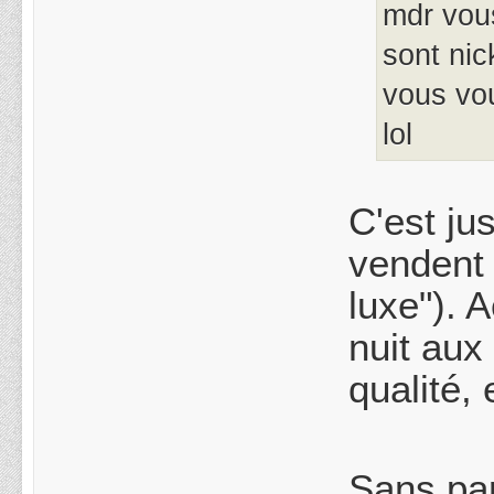
mdr vous
sont nic
vous vou
lol
C'est ju
vendent 
luxe"). 
nuit aux
qualité,
Sans par