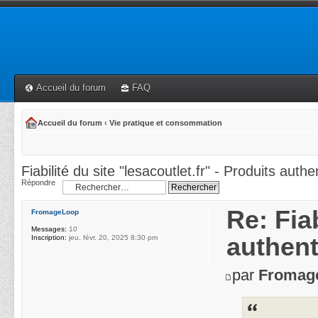
Accueil du forum
FAQ
Accueil du forum
‹
Vie pratique et consommation
Fiabilité du site "lesacoutlet.fr" - Produits auth
Répondre
Re: Fiab
FromageLoop
Messages:
10
authen
Inscription:
jeu. févr. 20, 2025 8:30 pm
par
Fromag