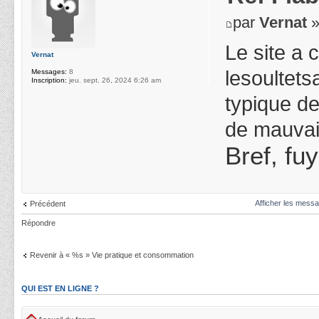
par
Vernat
»
Le site a 
Vernat
lesoultetsa
Messages:
8
Inscription:
jeu. sept. 26, 2024 6:26 am
typique de
de mauvai
Bref, fu
Afficher les messa
Précédent
Répondre
Revenir à « %s » Vie pratique et consommation
QUI EST EN LIGNE ?