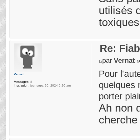
utilisés
toxiques
Re: Fiab
par
Vernat
»
Pour l'aute
Vernat
quelques 
Messages:
8
Inscription:
jeu. sept. 26, 2024 6:26 am
porter pla
Ah non d
cherche 