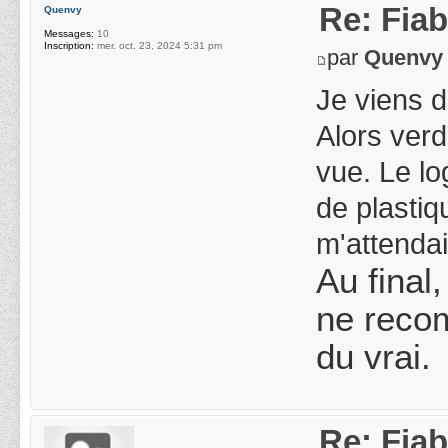
Re: Fiab
Quenvy
Messages:
10
Inscription:
mer. oct. 23, 2024 5:31 pm
par
Quenvy
Je viens 
Alors verd
vue. Le lo
de plastiq
m'attendai
Au final
ne recom
du vrai.
Re: Fiab