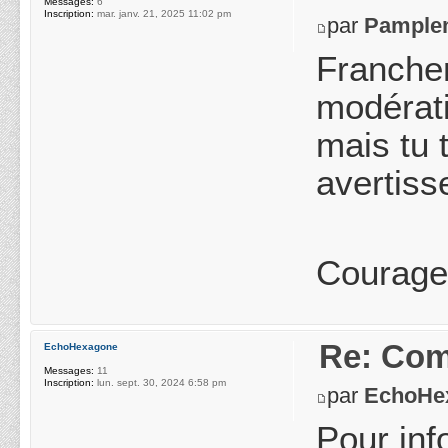
Messages:
6
Inscription:
mar. janv. 21, 2025 11:02 pm
par
Pample
Franchem
modérati
mais tu 
avertiss
Courage,
Re: Com
EchoHexagone
Messages:
11
Inscription:
lun. sept. 30, 2024 6:58 pm
par
EchoHe
Pour inf