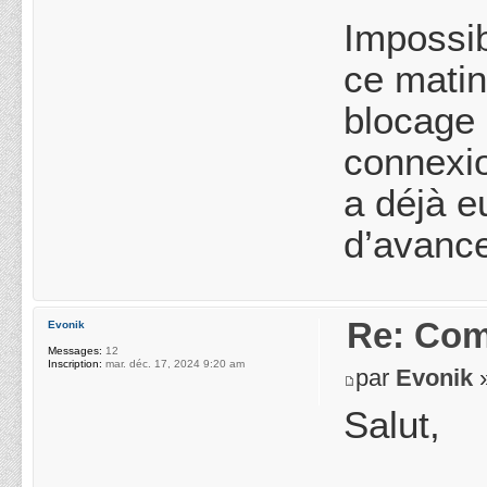
Impossi
ce matin
blocage 
connexio
a déjà e
d’avance
Re: Com
Evonik
Messages:
12
Inscription:
mar. déc. 17, 2024 9:20 am
par
Evonik
»
Salut,