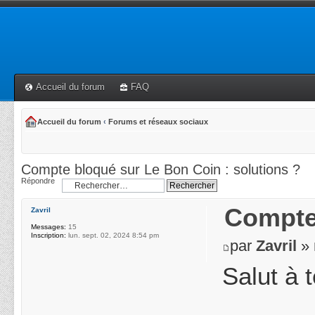
Accueil du forum
FAQ
Accueil du forum
‹
Forums et réseaux sociaux
Compte bloqué sur Le Bon Coin : solutions ?
Répondre
Compte 
Zavril
Messages:
15
Inscription:
lun. sept. 02, 2024 8:54 pm
par
Zavril
» 
Salut à 