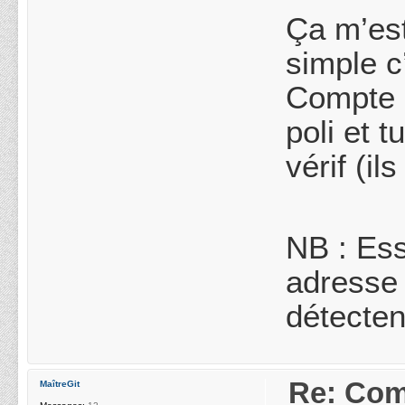
Ça m’est
simple c
Compte b
poli et 
vérif (i
NB : Es
adresse 
détecten
Re: Com
MaîtreGit