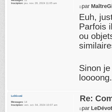
Messages:
12
Inscription:
jeu. nov. 28, 2024 11:05 am
par
MaîtreGi
Euh, jus
Parfois 
ou obje
similaire
Sinon je
loooong. 
Re: Com
LeDévoté
Messages:
14
Inscription:
ven. oct. 04, 2024 10:07 am
par
LeDévo