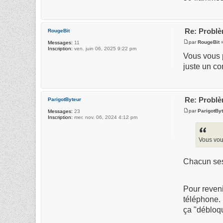
Re: Problè
RougeBit
par
RougeBit
»
Messages:
11
Inscription:
ven. juin 06, 2025 9:22 pm
Vous vous p
juste un co
Re: Problè
ParigotByteur
par
ParigotBy
Messages:
23
Inscription:
mer. nov. 06, 2024 4:12 pm
Vous vous
Chacun ses 
Pour reveni
téléphone.
ça "débloq