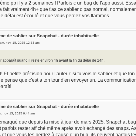
même pb il y a 2 semaines!! Parfois c un bug de l'app aussi. Essa
 ça fait vraiment 4h+ que t'as ce sablier c pas normal, normalem
le délai est écoulé et que vous perdez vos flammes...
me de sablier sur Snapchat - durée inhabituelle
am. nov. 15, 2025 12:33 am
r apparaît quand il reste environ 4h avant la fin du délai de 24h.
 Et petite précision pour l'auteur: si tu vois le sablier et que to
le pense que c'est à ton tour d'en envoyer un. La communication c
araît!
me de sablier sur Snapchat - durée inhabituelle
. nov. 15, 2025 6:44 am
remarqué que depuis la mise à jour de mars 2025, Snapchat bugu
t parfois rester affiché même après avoir échangé des snaps. A
et que vous les perdez à cause d'un bug, ils peuvent parfois les 