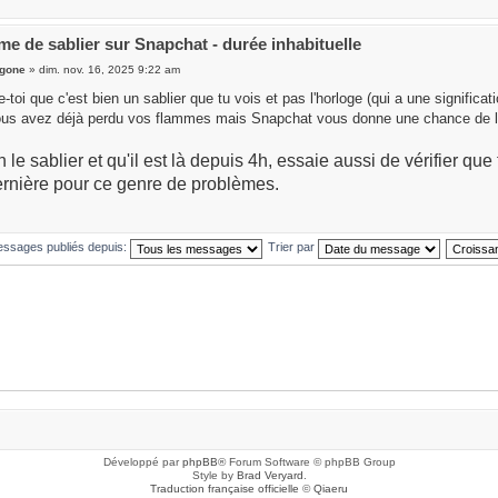
me de sablier sur Snapchat - durée inhabituelle
gone
» dim. nov. 16, 2025 9:22 am
e-toi que c'est bien un sablier que tu vois et pas l'horloge (qui a une significa
vous avez déjà perdu vos flammes mais Snapchat vous donne une chance de l
n le sablier et qu'il est là depuis 4h, essaie aussi de vérifier que to
rnière pour ce genre de problèmes.
messages publiés depuis:
Trier par
Développé par
phpBB
® Forum Software © phpBB Group
Style by
Brad Veryard
.
Traduction française officielle
©
Qiaeru