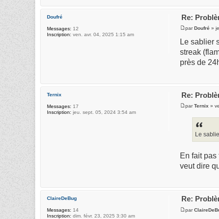
Re: Problè
Doufré
par
Doufré
» j
Messages:
12
Inscription:
ven. avr. 04, 2025 1:15 am
Le sablier 
streak (fla
près de 24
Re: Problè
Ternix
par
Ternix
» ve
Messages:
17
Inscription:
jeu. sept. 05, 2024 3:54 am
Le sabli
En fait pas 
veut dire q
Re: Problè
ClaireDeBug
par
ClaireDeB
Messages:
14
Inscription:
dim. févr. 23, 2025 3:30 am