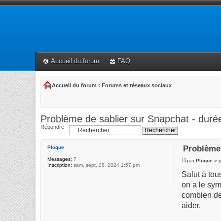
Accueil du forum
FAQ
Accueil du forum
‹
Forums et réseaux sociaux
Problème de sablier sur Snapchat - durée
Répondre
Problème 
Ploque
Messages:
7
par
Ploque
» j
Inscription:
sam. sept. 28, 2024 1:57 pm
Salut à to
on a le sym
combien de 
aider.