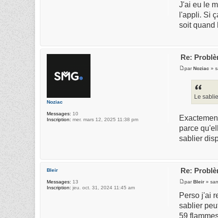
J'ai eu le 
l'appli. Si
soit quand 
Re: Problè
par
Noziac
» s
Le sablie
Noziac
Messages:
10
Exactement!
Inscription:
mer. mars 12, 2025 11:38 pm
parce qu'el
sablier disp
Re: Problè
Bleir
par
Bleir
» sam
Messages:
13
Inscription:
jeu. oct. 31, 2024 11:45 am
Perso j'ai 
sablier peu
59 flammes 