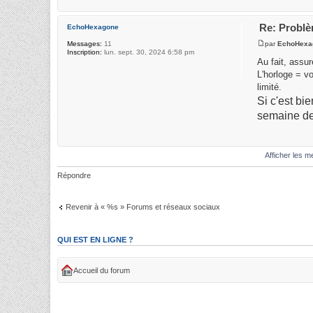
Re: Problè
EchoHexagone
par
EchoHexa
Messages:
11
Inscription:
lun. sept. 30, 2024 6:58 pm
Au fait, assur
L'horloge = 
limité.
Si c'est bie
semaine de
Afficher les 
Répondre
Revenir à « %s » Forums et réseaux sociaux
QUI EST EN LIGNE ?
Accueil du forum