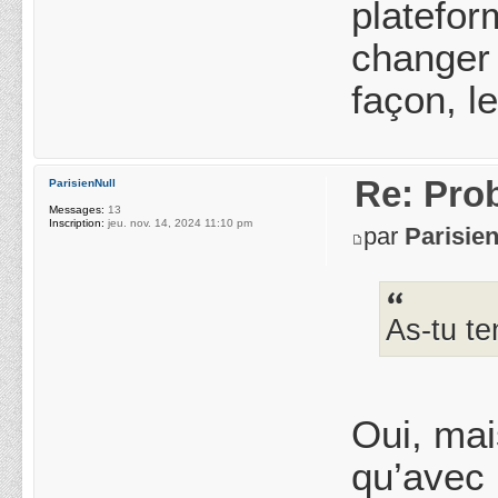
platefor
changer 
façon, l
Re: Pro
ParisienNull
Messages:
13
Inscription:
jeu. nov. 14, 2024 11:10 pm
par
Parisie
As-tu te
Oui, mai
qu’avec 