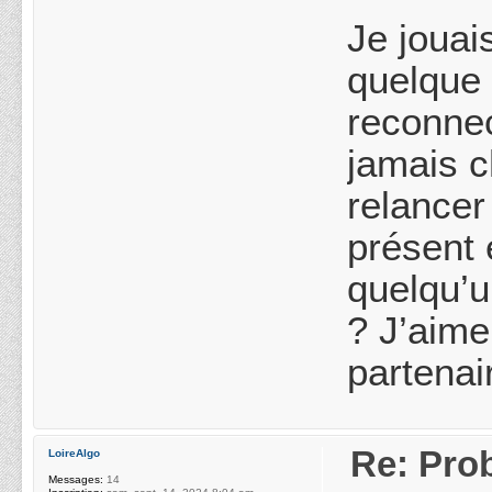
Je jouai
quelque 
reconnec
jamais 
relancer
présent 
quelqu’u
? J’aim
partenai
Re: Pro
LoireAlgo
Messages:
14