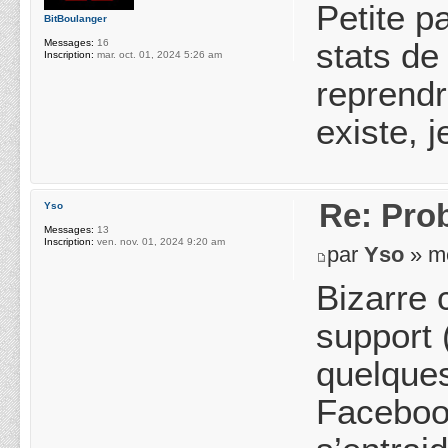
Petite p
BitBoulanger
stats de
Messages:
16
Inscription:
mar. oct. 01, 2024 5:26 am
reprendr
existe, j
Re: Pro
Yso
Messages:
13
Inscription:
ven. nov. 01, 2024 9:20 am
par
Yso
» me
Bizarre 
support 
quelques
Facebook