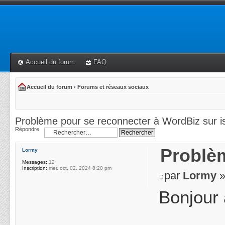
Accueil du forum
FAQ
Accueil du forum
‹
Forums et réseaux sociaux
Problème pour se reconnecter à WordBiz sur i
Répondre
Problèm
Lormy
Messages:
12
Inscription:
mer. oct. 02, 2024 8:20 pm
par
Lormy
»
Bonjour 