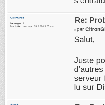
s’entrai
Re: Pro
CitronGlitch
Messages:
9
Inscription:
mar. sept. 03, 2024 9:25 am
par
CitronGl
Salut,
Juste po
d’autres 
serveur 
lu sur D
Auroné