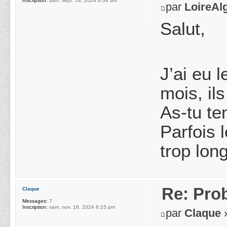
Inscription:
sam. sept. 14, 2024 8:04 am
par
LoireAl
Salut,
J’ai eu 
mois, il
As-tu ten
Parfois 
trop lon
Re: Pro
Claque
Messages:
7
Inscription:
sam. nov. 16, 2024 6:15 pm
par
Claque
»