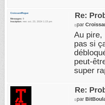
Re: Pro
CroissantRogue
Messages:
9
Inscription:
mer. oct. 23, 2024 1:15 pm
par
Croissa
Au pire,
pas si ç
débloqué
peut-êtr
super ra
Re: Pro
par
BitBoul