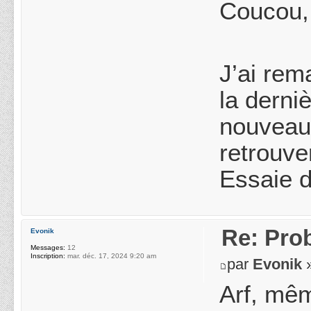
Coucou,
J’ai rem
la derni
nouveau 
retrouve
Essaie d
Re: Pro
Evonik
Messages:
12
Inscription:
mar. déc. 17, 2024 9:20 am
par
Evonik
»
Arf, mêm