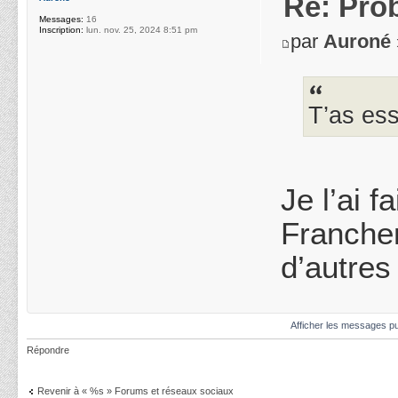
Re: Pro
Messages:
16
Inscription:
lun. nov. 25, 2024 8:51 pm
par
Auroné
T’as ess
Je l’ai 
Franche
d’autres
Afficher les messages pu
Répondre
Revenir à « %s » Forums et réseaux sociaux