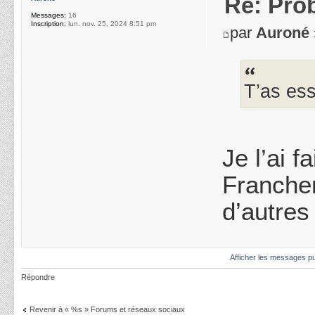
Re: Pro
Messages:
16
Inscription:
lun. nov. 25, 2024 8:51 pm
par
Auroné
T’as ess
Je l’ai 
Franche
d’autres
Afficher les messages pu
Répondre
Revenir à « %s » Forums et réseaux sociaux