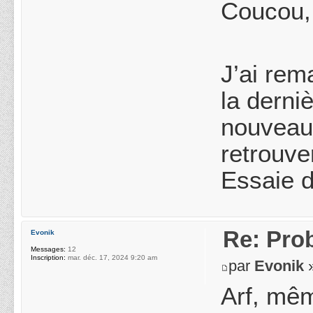
Coucou,
J’ai rem
la derni
nouveau 
retrouve
Essaie d
Re: Pro
Evonik
Messages:
12
Inscription:
mar. déc. 17, 2024 9:20 am
par
Evonik
»
Arf, mêm