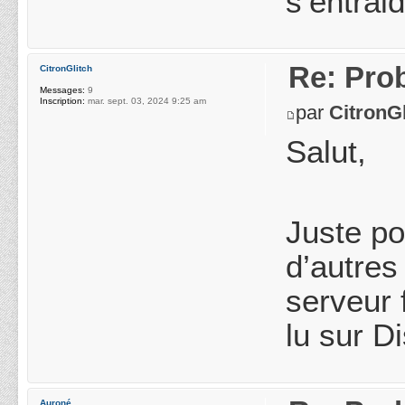
s’entrai
Re: Pro
CitronGlitch
Messages:
9
Inscription:
mar. sept. 03, 2024 9:25 am
par
CitronGl
Salut,
Juste po
d’autres 
serveur 
lu sur D
Auroné