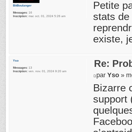
Petite p
BitBoulanger
stats de
Messages:
16
Inscription:
mar. oct. 01, 2024 5:26 am
reprendr
existe, j
Re: Pro
Yso
Messages:
13
Inscription:
ven. nov. 01, 2024 9:20 am
par
Yso
» me
Bizarre 
support 
quelques
Facebook