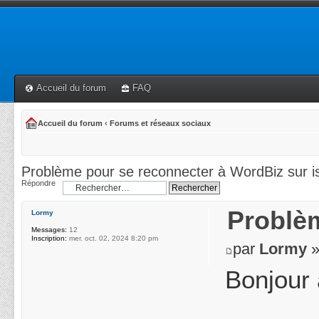
Accueil du forum
FAQ
Accueil du forum
‹
Forums et réseaux sociaux
Problème pour se reconnecter à WordBiz sur i
Répondre
Problèm
Lormy
Messages:
12
Inscription:
mer. oct. 02, 2024 8:20 pm
par
Lormy
»
Bonjour 