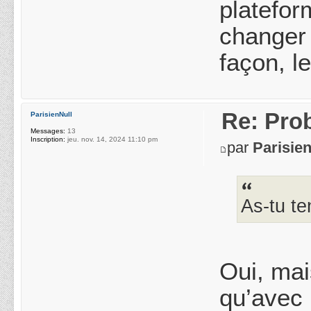
platefor
changer 
façon, l
Re: Pro
ParisienNull
Messages:
13
Inscription:
jeu. nov. 14, 2024 11:10 pm
par
Parisie
As-tu te
Oui, mai
qu’avec 