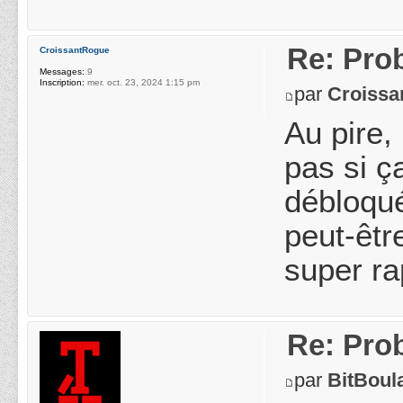
Re: Pro
CroissantRogue
Messages:
9
Inscription:
mer. oct. 23, 2024 1:15 pm
par
Croissa
Au pire,
pas si ç
débloqué
peut-êtr
super ra
Re: Pro
par
BitBoul