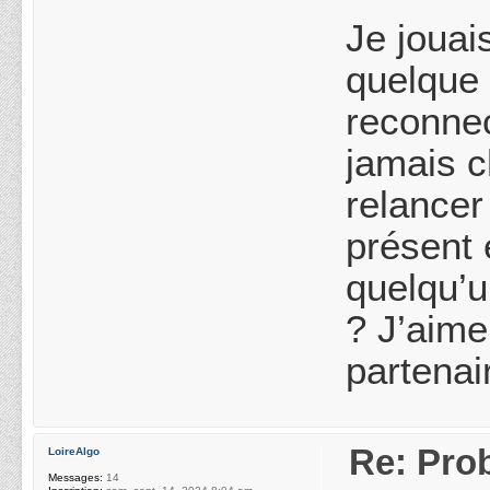
Je jouai
quelque 
reconnec
jamais 
relancer
présent 
quelqu’u
? J’aim
partenai
Re: Pro
LoireAlgo
Messages:
14