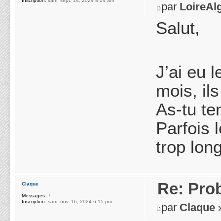
Inscription:
sam. sept. 14, 2024 8:04 am
par
LoireAl
Salut,
J’ai eu 
mois, il
As-tu ten
Parfois 
trop lon
Re: Pro
Claque
Messages:
7
Inscription:
sam. nov. 16, 2024 6:15 pm
par
Claque
»