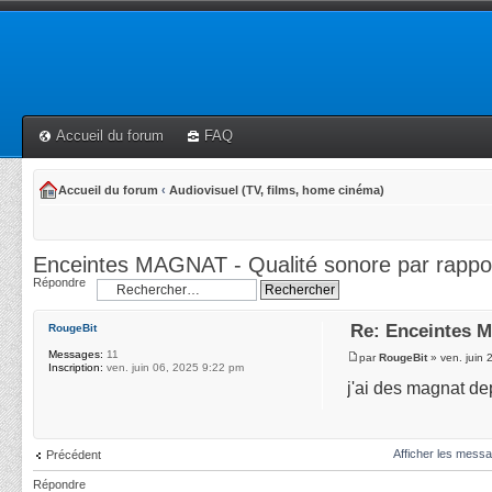
Accueil du forum
FAQ
Accueil du forum
‹
Audiovisuel (TV, films, home cinéma)
Enceintes MAGNAT - Qualité sonore par rappor
Répondre
Re: Enceintes M
RougeBit
Messages:
11
par
RougeBit
» ven. juin
Inscription:
ven. juin 06, 2025 9:22 pm
j'ai des magnat de
Afficher les messa
Précédent
Répondre