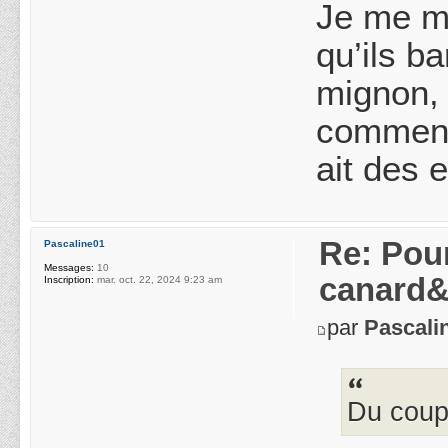
Je me ma
qu’ils b
mignon, 
comment 
ait des 
Re: Pou
Pascaline01
Messages:
10
canard&
Inscription:
mar. oct. 22, 2024 9:23 am
par
Pascali
Du coup,