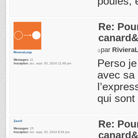
poules, 
Re: Pou
canard&
par
Riviera
RivieraLoop
Perso je
Messages:
11
Inscription:
jeu. sept. 05, 2024 11:48 pm
avec sa 
l’expres
qui sont
Re: Pou
Zavril
Messages:
15
canard&
Inscription:
lun. sept. 02, 2024 8:54 pm