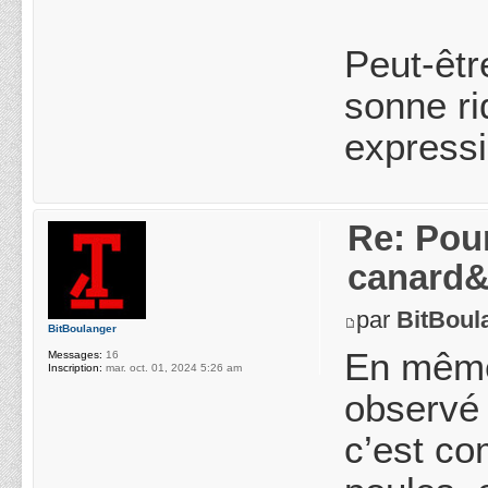
Peut-êtr
sonne ri
expressi
Re: Pou
canard&
par
BitBoul
BitBoulanger
En même
Messages:
16
Inscription:
mar. oct. 01, 2024 5:26 am
observé 
c’est co