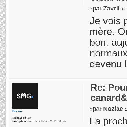
par
Zavril
» 
Je vois 
mère. O
bon, auj
normaux 
devenu 
Re: Pou
canard&
par
Noziac
»
Noziac
La proch
Messages:
10
Inscription:
mer. mars 12, 2025 11:38 pm