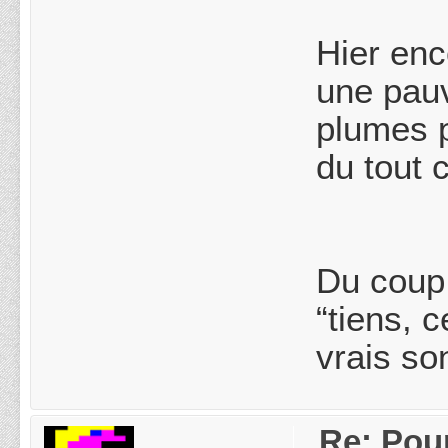
Hier enc
une pauv
plumes p
du tout 
Du coup,
“tiens, 
vrais so
Re: Pou