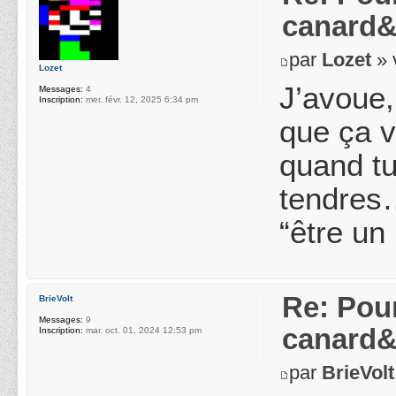
canard&
par
Lozet
» 
Lozet
J’avoue,
Messages:
4
Inscription:
mer. févr. 12, 2025 6:34 pm
que ça v
quand tu
tendres…
“être un
Re: Pou
BrieVolt
Messages:
9
canard&
Inscription:
mar. oct. 01, 2024 12:53 pm
par
BrieVolt