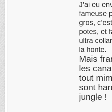
J’ai eu en
fameuse ph
gros, c’e
potes, et 
ultra coll
la honte.
Mais fra
les cana
tout mim
sont har
jungle !