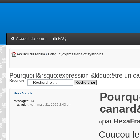
Accueil du forum
FAQ
Accueil du forum
‹
Langue, expressions et symboles
Pourquoi l&rsquo;expression &ldquo;être un c
Répondre
Pourquo
HexaFranck
Messages:
13
canard
Inscription:
ven. mars 21, 2025 2:43 pm
par
HexaFr
Coucou le