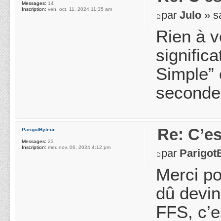
Messages:
14
Inscription:
ven. oct. 11, 2024 11:35 am
par
Julo
» s
Rien à v
signific
Simple” 
secondes
Re: C’es
ParigotByteur
Messages:
23
Inscription:
mer. nov. 06, 2024 4:12 pm
par
Parigot
Merci po
dû devin
FFS, c’e