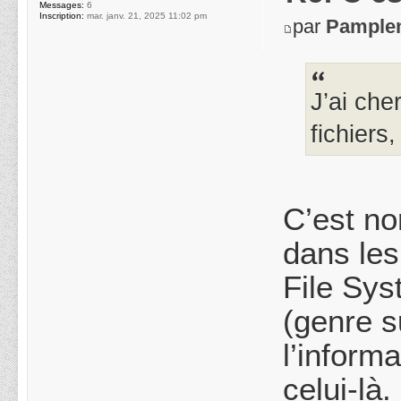
Messages:
6
Inscription:
mar. janv. 21, 2025 11:02 pm
par
Pample
J’ai che
fichiers,
C’est no
dans les
File Sys
(genre s
l’inform
celui-là.