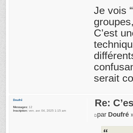
Je vois 
groupes,
C’est un
techniqu
différent
confusan
serait c
Re: C’es
Doufré
Messages:
12
Inscription:
ven. avr. 04, 2025 1:15 am
par
Doufré
»