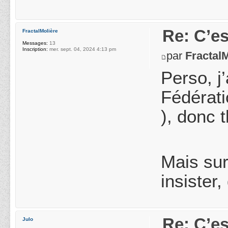
Re: C’es
FractalMolière
Messages:
13
Inscription:
mer. sept. 04, 2024 4:13 pm
par
Fractal
Perso, j
Fédérati
), donc t
Mais sur
insister,
Re: C’es
Julo