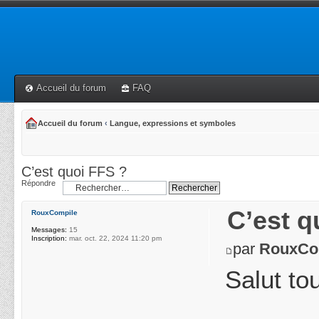
Accueil du forum
FAQ
Accueil du forum
‹
Langue, expressions et symboles
C’est quoi FFS ?
Répondre
C’est q
RouxCompile
Messages:
15
Inscription:
mar. oct. 22, 2024 11:20 pm
par
RouxCo
Salut to