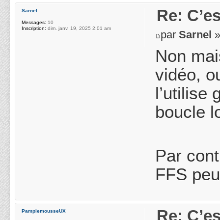
Re: C’es
Sarnel
Messages:
10
Inscription:
dim. janv. 19, 2025 2:01 am
par
Sarnel
»
Non mais
vidéo, o
l’utilis
boucle lo
Par cont
FFS peut
Re: C’es
PamplemousseUX