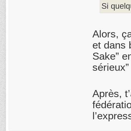
Si quelq
Alors, ç
et dans 
Sake” en
sérieux”
Après, t
fédérati
l’expres