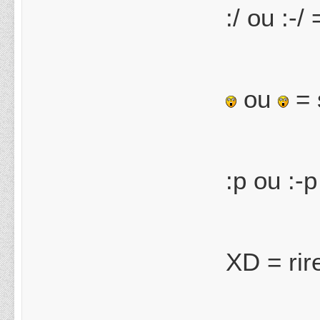
:/ ou :-
ou
= 
:p ou :-p
XD = rir