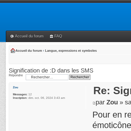
Accueil du forum
FAQ
Accueil du forum
‹
Langue, expressions et symboles
Signification de :D dans les SMS
Répondre
Re: Sig
Zou
Messages:
12
Inscription:
dim. oct. 06, 2024 3:43 am
par
Zou
» sa
Pour en rev
émoticônes