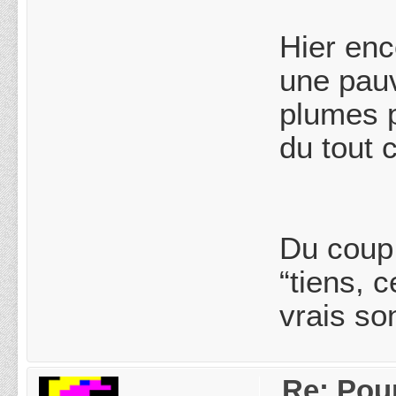
Hier enc
une pauv
plumes p
du tout 
Du coup,
“tiens, 
vrais so
Re: Pou