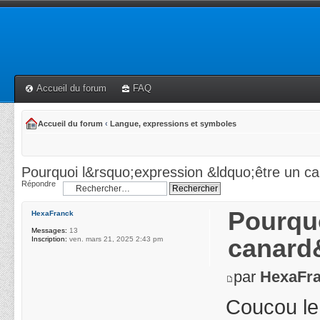
Accueil du forum
FAQ
Accueil du forum
‹
Langue, expressions et symboles
Pourquoi l&rsquo;expression &ldquo;être un c
Répondre
Pourquo
HexaFranck
Messages:
13
canard
Inscription:
ven. mars 21, 2025 2:43 pm
par
HexaFr
Coucou le