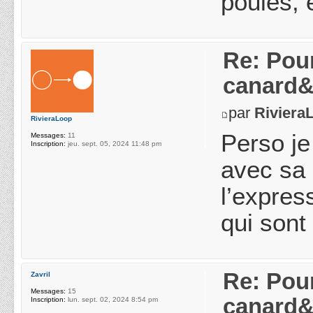
poules, 
Re: Pou
canard&
par
Riviera
RivieraLoop
Perso je
Messages:
11
Inscription:
jeu. sept. 05, 2024 11:48 pm
avec sa 
l’expres
qui sont
Re: Pou
Zavril
Messages:
15
canard&
Inscription:
lun. sept. 02, 2024 8:54 pm