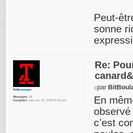
Peut-êtr
sonne ri
expressi
Re: Pou
canard&
par
BitBoul
BitBoulanger
En même
Messages:
16
Inscription:
mar. oct. 01, 2024 5:26 am
observé 
c’est co