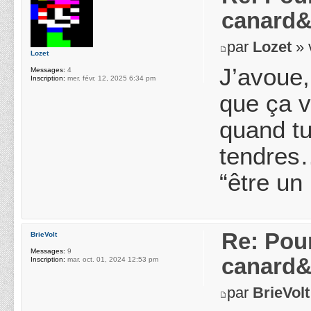
canard&
par
Lozet
» 
Lozet
J’avoue,
Messages:
4
Inscription:
mer. févr. 12, 2025 6:34 pm
que ça v
quand tu
tendres…
“être un
Re: Pou
BrieVolt
Messages:
9
canard&
Inscription:
mar. oct. 01, 2024 12:53 pm
par
BrieVolt