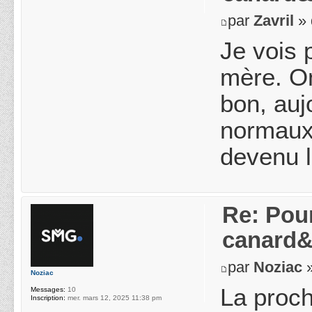
par
Zavril
» 
Je vois 
mère. O
bon, auj
normaux 
devenu 
Re: Pou
canard&
par
Noziac
»
Noziac
La proch
Messages:
10
Inscription:
mer. mars 12, 2025 11:38 pm