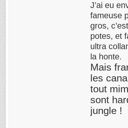
J’ai eu en
fameuse ph
gros, c’e
potes, et 
ultra coll
la honte.
Mais fra
les cana
tout mim
sont har
jungle !