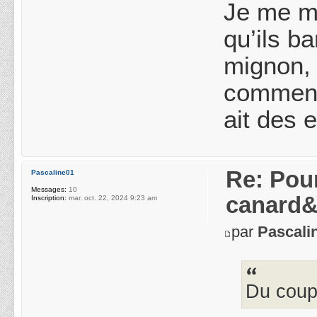
Je me ma
qu’ils b
mignon, 
comment 
ait des 
Re: Pou
Pascaline01
Messages:
10
canard&
Inscription:
mar. oct. 22, 2024 9:23 am
par
Pascali
Du coup,