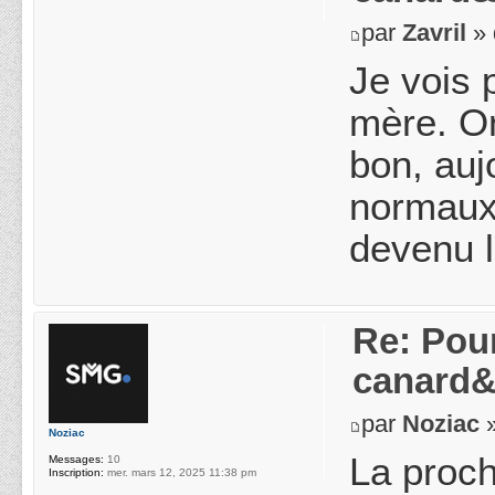
par
Zavril
» 
Je vois 
mère. O
bon, auj
normaux 
devenu 
Re: Pou
canard&
par
Noziac
»
Noziac
La proch
Messages:
10
Inscription:
mer. mars 12, 2025 11:38 pm