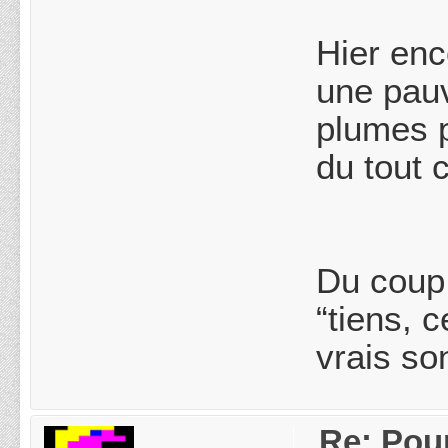
Hier enc
une pauv
plumes p
du tout 
Du coup,
“tiens, 
vrais so
Re: Pou