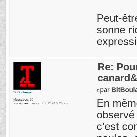
Peut-êtr
sonne ri
expressi
Re: Pou
canard&
par
BitBoul
BitBoulanger
En même
Messages:
16
Inscription:
mar. oct. 01, 2024 5:26 am
observé 
c’est co