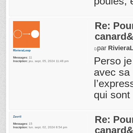
poules, 
Re: Pou
canard&
par
Riviera
RivieraLoop
Perso je
Messages:
11
Inscription:
jeu. sept. 05, 2024 11:48 pm
avec sa 
l’expres
qui sont
Re: Pou
Zavril
Messages:
15
canard&
Inscription:
lun. sept. 02, 2024 8:54 pm