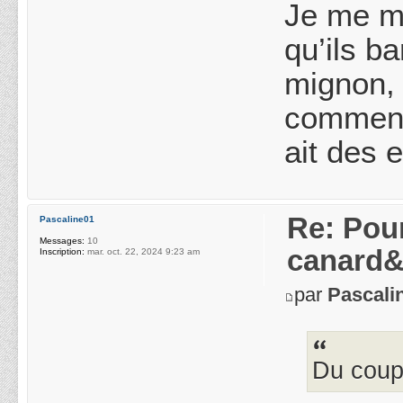
Je me ma
qu’ils b
mignon, 
comment 
ait des 
Re: Pou
Pascaline01
Messages:
10
canard&
Inscription:
mar. oct. 22, 2024 9:23 am
par
Pascali
Du coup,