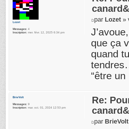
canard&
par
Lozet
» 
Lozet
J’avoue,
Messages:
4
Inscription:
mer. févr. 12, 2025 6:34 pm
que ça v
quand tu
tendres…
“être un
Re: Pou
BrieVolt
Messages:
9
canard&
Inscription:
mar. oct. 01, 2024 12:53 pm
par
BrieVolt