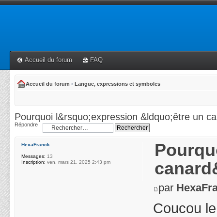
Accueil du forum
FAQ
Accueil du forum
‹
Langue, expressions et symboles
Pourquoi l&rsquo;expression &ldquo;être un c
Répondre
Pourquo
HexaFranck
Messages:
13
canard
Inscription:
ven. mars 21, 2025 2:43 pm
par
HexaFr
Coucou le