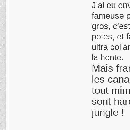
J’ai eu en
fameuse ph
gros, c’e
potes, et 
ultra coll
la honte.
Mais fra
les cana
tout mim
sont har
jungle !