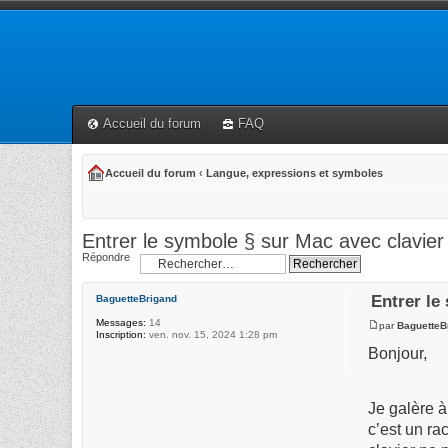
Accueil du forum
FAQ
Accueil du forum
‹
Langue, expressions et symboles
Entrer le symbole § sur Mac avec clavi
Répondre
Entrer le
BaguetteBrigand
Messages:
14
par
BaguetteB
Inscription:
ven. nov. 15, 2024 1:28 pm
Bonjour,
Je galère à
c’est un ra