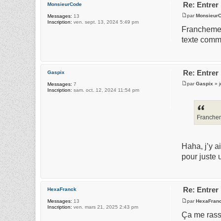
Re: Entrer
MonsieurCode
par
Monsieur
Messages:
13
Inscription:
ven. sept. 13, 2024 5:49 pm
Franchement
texte comme
Re: Entrer
Gaspix
par
Gaspix
» j
Messages:
7
Inscription:
sam. oct. 12, 2024 11:54 pm
Franchem
Haha, j’y a
pour juste
Re: Entrer
HexaFranck
par
HexaFran
Messages:
13
Inscription:
ven. mars 21, 2025 2:43 pm
Ça me rassu