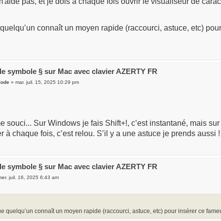
m'aide pas, et je dois à chaque fois ouvrir le visualiseur de carac
quelqu’un connaît un moyen rapide (raccourci, astuce, etc) pou
 le symbole § sur Mac avec clavier AZERTY FR
Code
» mar. juil. 15, 2025 10:29 pm
e souci... Sur Windows je fais Shift+!, c’est instantané, mais su
er à chaque fois, c’est relou. S’il y a une astuce je prends aussi !
 le symbole § sur Mac avec clavier AZERTY FR
er. juil. 16, 2025 6:43 am
ue quelqu’un connaît un moyen rapide (raccourci, astuce, etc) pour insérer ce fam