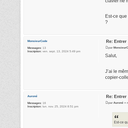
clavier ne 
Est-ce que 
?
Re: Entrer
MonsieurCode
par
Monsieur
Messages:
13
Inscription:
ven. sept. 13, 2024 5:49 pm
Salut,
J’ai le mêm
copier-coll
Re: Entrer
Auroné
par
Auroné
» m
Messages:
16
Inscription:
lun. nov. 25, 2024 8:51 pm
Est-ce q