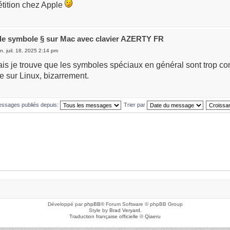
étition chez Apple
 le symbole § sur Mac avec clavier AZERTY FR
n. juil. 18, 2025 2:14 pm
is je trouve que les symboles spéciaux en général sont trop co
 sur Linux, bizarrement.
messages publiés depuis:
Trier par
Développé par
phpBB
® Forum Software © phpBB Group
Style by
Brad Veryard
.
Traduction française officielle
©
Qiaeru