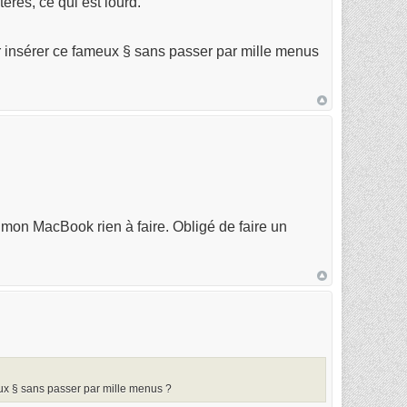
tères, ce qui est lourd.
r insérer ce fameux § sans passer par mille menus
r mon MacBook rien à faire. Obligé de faire un
eux § sans passer par mille menus ?