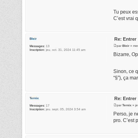
Tu peux es
C’est vrai 
Re: Entrer
Bleir
par
Bleir
» mer
Messages:
13
Inscription:
jeu. oct. 31, 2024 11:45 am
Bizarre, Op
Sinon, ce q
“§”), ça m
Re: Entrer
Ternix
par
Ternix
» je
Messages:
17
Inscription:
jeu. sept. 05, 2024 3:54 am
Perso, je n
pro. C’est 