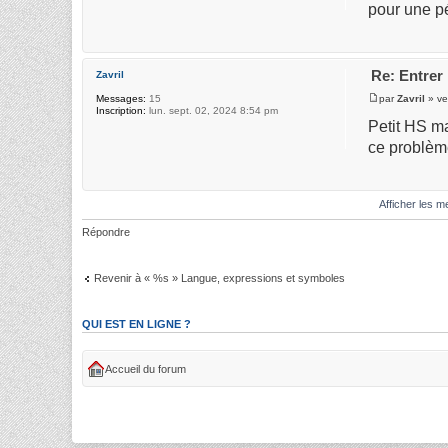
pour une p
Re: Entrer
Zavril
par
Zavril
» ve
Messages:
15
Inscription:
lun. sept. 02, 2024 8:54 pm
Petit HS ma
ce problème
Afficher les 
Répondre
Revenir à « %s » Langue, expressions et symboles
QUI EST EN LIGNE ?
Accueil du forum