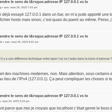
ndre le sens de l&rsquo;adresse IP 127.0.0.1 vs lo
g
» sam. mars 29, 2025 7:03 am
ai déjà essayé 127.0.0.1 dans un bar, on m’a juste apporté une 
n fichier hosts mais sinon, c’est quasi du pareil au même. Perso, j’
ndre le sens de l&rsquo;adresse IP 127.0.0.1 vs lo
ck
» sam. mars 29, 2025 8:02 am
’il y a une différence technique entre taper l’un ou l’autre dans la barre d’adresse 
art des machines modernes, non. Mais attention, sous certains e
) au lieu de l’IPv4 (127.0.0.1). Ça peut compliquer les choses si t
ndre le sens de l&rsquo;adresse IP 127.0.0.1 vs lo
. mars 29, 2025 5:24 pm
nt parce que moi je croyais que localhost c’était genre le boss des