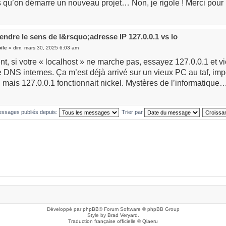
 qu’on démarre un nouveau projet… Non, je rigole ! Merci pour le
ndre le sens de l&rsquo;adresse IP 127.0.0.1 vs lo
ile
» dim. mars 30, 2025 6:03 am
, si votre « localhost » ne marche pas, essayez 127.0.0.1 et vi
 DNS internes. Ça m’est déjà arrivé sur un vieux PC au taf, imp
, mais 127.0.0.1 fonctionnait nickel. Mystères de l’informatique
messages publiés depuis:
Trier par
Développé par
phpBB
® Forum Software © phpBB Group
Style by
Brad Veryard
.
Traduction française officielle
©
Qiaeru