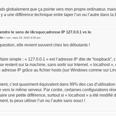
ds globalement que ça pointe vers mon propre ordinateur, mais 
l y a une différence technique entre taper l’un ou l’autre dans l
ndre le sens de l&rsquo;adresse IP 127.0.0.1 vs lo
Bit
» ven. mars 28, 2025 6:50 pm
question, elle revient souvent chez les débutants !
 faire simple : « 127.0.0.1 » est l’adresse IP dite de “loopback”,
se restent sur ta machine, sans sortir sur Internet. « localhost »
 adresse IP grâce au fichier hosts (sur Windows comme sur Lin
nt, c’est quasiment équivalent dans 99% des cas d’utilisation : 
 vers le même serveur. Par contre, certaines configurations rés
faire une petite différence, surtout si « localhost » a été modifié 
nt, tu peux utiliser l’un ou l’autre sans souci !