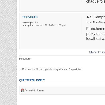
chaque fois
Re: Compre
RouxCompile
par
RouxComp
Messages:
15
Inscription:
mar. oct. 22, 2024 11:20 pm
Franchement
proxy ou de
localhost »
Afficher les 
Répondre
Revenir à « %s » Logiciels et systèmes d’exploitation
QUI EST EN LIGNE ?
Accueil du forum