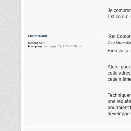
Je compren
Est-ce qu’i
Re: Compre
CharmeDuBit
par
CharmeDu
Messages:
6
Inscription:
mar. sept. 03, 2024 4:56 pm
Bien vu la 
Alors, pour
cette adres
cette même
Techniqueme
une requête
pourraient 
développeme