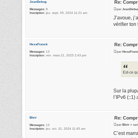
Re: Compre
JeanDebug
par
JeanDebu
Messages:
8
Inscription:
jeu. sept. 05, 2024 11:21 am
J’avoue, j’
vérifier to
Re: Compre
HexaFranck
par
HexaFran
Messages:
13
Inscription:
ven. mars 21, 2025 2:43 pm
Est-ce qu
Sur la plup
l’IPv6 (::1
Re: Compre
Bleir
par
Bleir
» sam
Messages:
13
Inscription:
jeu. oct. 31, 2024 11:45 am
C’est marra