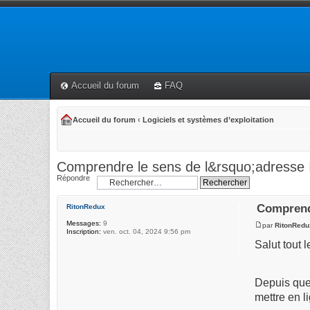
Accueil du forum
FAQ
Accueil du forum
‹
Logiciels et systèmes d’exploitation
Comprendre le sens de l&rsquo;adresse I
Répondre
Comprendr
RitonRedux
Messages:
9
par
RitonRedu
Inscription:
ven. oct. 04, 2024 9:56 pm
Salut tout 
Depuis que
mettre en li