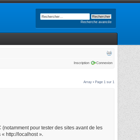
Recherche avancée
Inscription
Connexion
Array • Page
1
sur
1
 (notamment pour tester des sites avant de les
« http://localhost ».