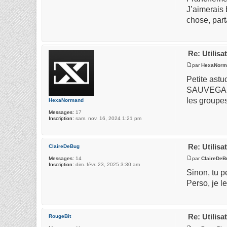
J’aimerais 
chose, part
Re: Utilis
par
HexaNorm
Petite astu
SAUVEGARDE
les groupe
HexaNormand
Messages:
17
Inscription:
sam. nov. 16, 2024 1:21 pm
Re: Utilis
ClaireDeBug
par
ClaireDeB
Messages:
14
Inscription:
dim. févr. 23, 2025 3:30 am
Sinon, tu p
Perso, je l
Re: Utilis
RougeBit