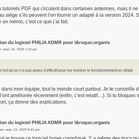
es tutoriels PDF qui circulent dans certaines antennes, mais il ne
 siège s’ils peuvent t’en fournir un adapté à la version 2024. 
e un mémo, c’est ce que j’ai fait.
ation du logiciel PHILIA ADMR pour l&rsquo;organis
r. sept. 24, 2025 1:16 pm
c’est qu’on n’a pas assez d’effectif pour me montrer le fonctionnement en détail
l dans mon équipe, tout le monde court partout. Je te conseille d’
 l’ont améliorée récemment (enfin, c’est relatif…). Si tu bloques s
on, ça donne des explications.
ation du logiciel PHILIA ADMR pour l&rsquo;organis
er. sept. 24, 2025 8:42 pm
 je trouve ce logiciel hyper compliqué. Y a même des trucs qui