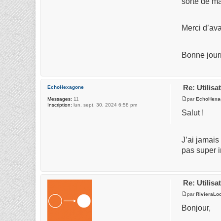
sorte de m
Merci d’ava
Bonne jour
Re: Utilis
EchoHexagone
par
EchoHexa
Messages:
11
Inscription:
lun. sept. 30, 2024 6:58 pm
Salut !
J’ai jamais
pas super i
Re: Utilis
par
RivieraLo
Bonjour,