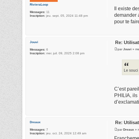
RivieraLoop
Il existe d
Messages:
11
demander au
Inscription:
jeu. sept. 05, 2024 11:48 pm
pour te fair
Re: Utilis
Jouvi
par
Jouvi
» me
Messages:
6
Inscription:
mer. juil. 09, 2025 2:08 pm
Le souci 
C’est parei
PHILIA, ils
d’exclamati
Re: Utilis
Dreaux
par
Dreaux
» m
Messages:
7
Inscription:
jeu. oct. 24, 2024 12:49 am
Franchement