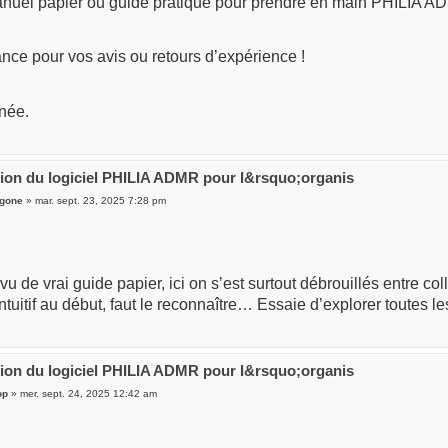
anuel papier ou guide pratique pour prendre en main PHILIA A
nce pour vos avis ou retours d’expérience !
née.
ation du logiciel PHILIA ADMR pour l&rsquo;organis
gone
» mar. sept. 23, 2025 7:28 pm
 vu de vrai guide papier, ici on s’est surtout débrouillés entre co
ntuitif au début, faut le reconnaître… Essaie d’explorer toutes le
ation du logiciel PHILIA ADMR pour l&rsquo;organis
op
» mer. sept. 24, 2025 12:42 am