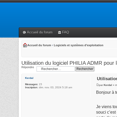
Accueil du forum
FAQ
Accueil du forum
‹
Logiciels et systèmes d’exploitation
Utilisation du logiciel PHILIA ADMR pour 
Répondre
Utilisati
Kerdal
Messages:
15
par
Kerdal
» m
Inscription:
dim. nov. 03, 2024 5:18 am
Bonjour à t
Je viens to
souci c’est