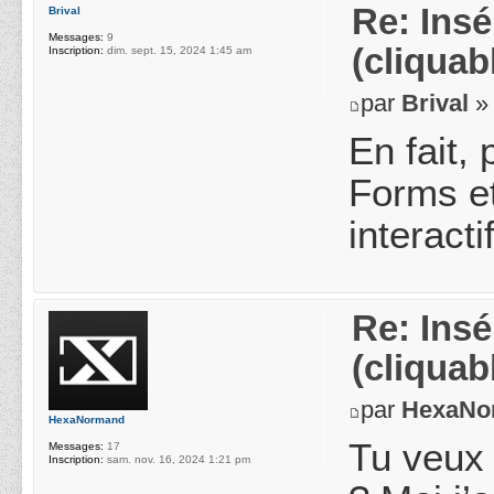
Re: Ins
Brival
Messages:
9
(cliquab
Inscription:
dim. sept. 15, 2024 1:45 am
par
Brival
» 
En fait,
Forms et
interact
Re: Ins
(cliquab
par
HexaNo
HexaNormand
Tu veux
Messages:
17
Inscription:
sam. nov. 16, 2024 1:21 pm