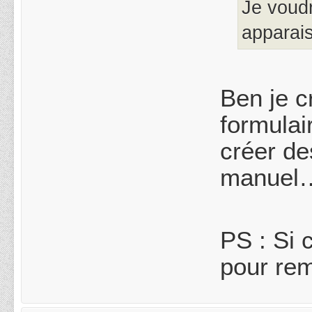
Je voudr
apparai
Ben je c
formulai
créer de
manuel
PS : Si 
pour remp