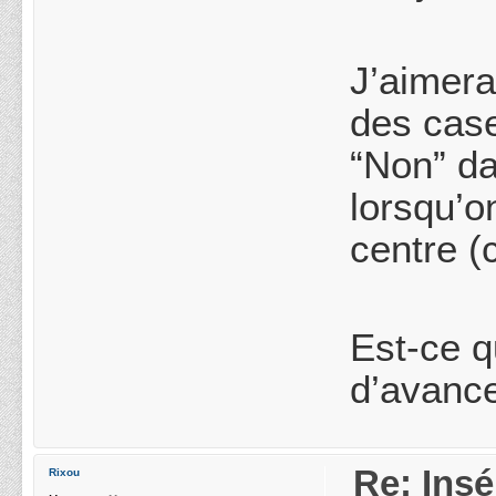
J’aimera
des case
“Non” d
lorsqu’o
centre (
Est-ce q
d’avance
Re: Ins
Rixou