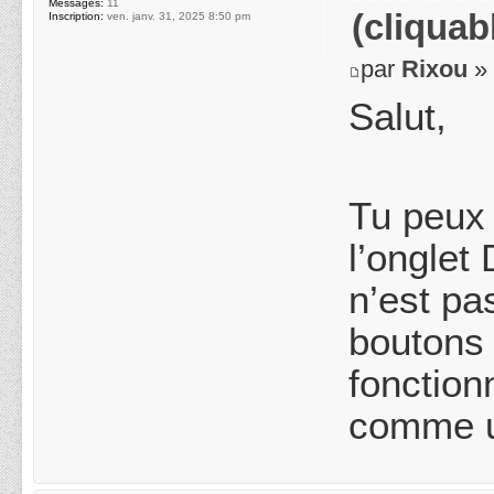
Messages:
11
(cliquab
Inscription:
ven. janv. 31, 2025 8:50 pm
par
Rixou
» 
Salut,
Tu peux 
l’onglet 
n’est pa
boutons 
fonction
comme u