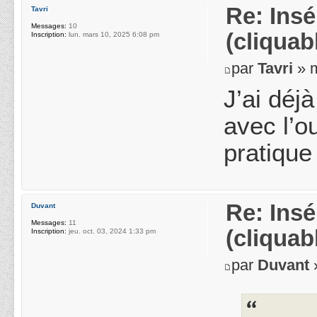
Re: Ins
Tavri
Messages:
10
(cliquab
Inscription:
lun. mars 10, 2025 6:08 pm
par
Tavri
» m
J’ai déj
avec l’o
pratique
Re: Ins
Duvant
Messages:
11
(cliquab
Inscription:
jeu. oct. 03, 2024 1:33 pm
par
Duvant
»