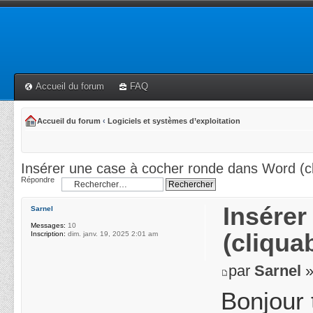
Accueil du forum
FAQ
Accueil du forum
‹
Logiciels et systèmes d’exploitation
Insérer une case à cocher ronde dans Word (cl
Répondre
Insérer
Sarnel
Messages:
10
(cliqua
Inscription:
dim. janv. 19, 2025 2:01 am
par
Sarnel
»
Bonjour 