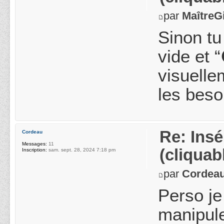
par
MaîtreGi
Sinon tu
vide et 
visuelle
les beso
Re: Ins
Cordeau
Messages:
11
(cliquab
Inscription:
sam. sept. 28, 2024 7:18 pm
par
Cordea
Perso je
manipule