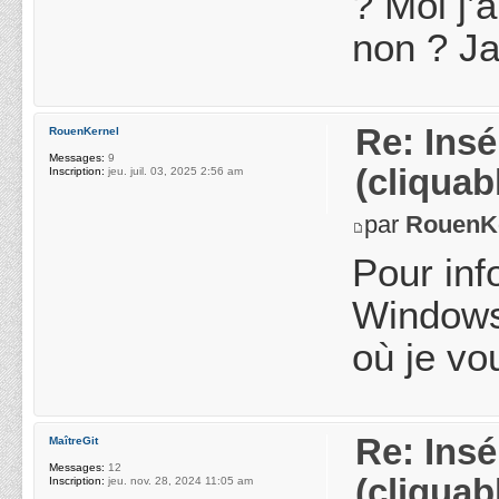
? Moi j’
non ? Ja
Re: Ins
RouenKernel
Messages:
9
(cliquab
Inscription:
jeu. juil. 03, 2025 2:56 am
par
RouenK
Pour inf
Windows…
où je vou
Re: Ins
MaîtreGit
Messages:
12
(cliquab
Inscription:
jeu. nov. 28, 2024 11:05 am