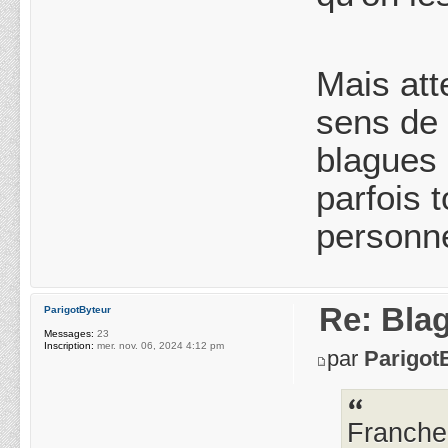
Mais att
sens de l
blagues 
parfois 
personne
Re: Blag
ParigotByteur
Messages:
23
Inscription:
mer. nov. 06, 2024 4:12 pm
par
Parigot
Franche