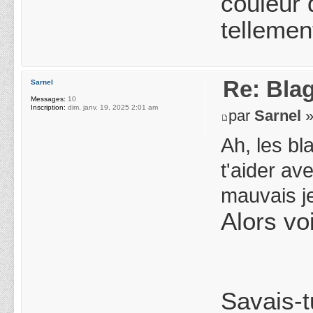
couleur 
tellemen
Re: Blag
Sarnel
Messages:
10
Inscription:
dim. janv. 19, 2025 2:01 am
par
Sarnel
»
Ah, les bl
t'aider av
mauvais j
Alors vo
Savais-t