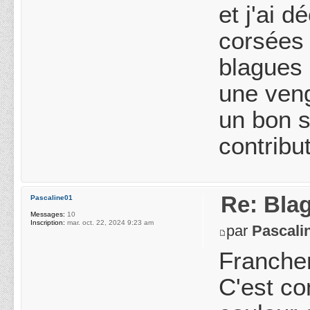
et j'ai 
corsées 
blagues 
une veng
un bon s
contribut
Re: Blag
Pascaline01
Messages:
10
Inscription:
mar. oct. 22, 2024 9:23 am
par
Pascali
Franchem
C'est co