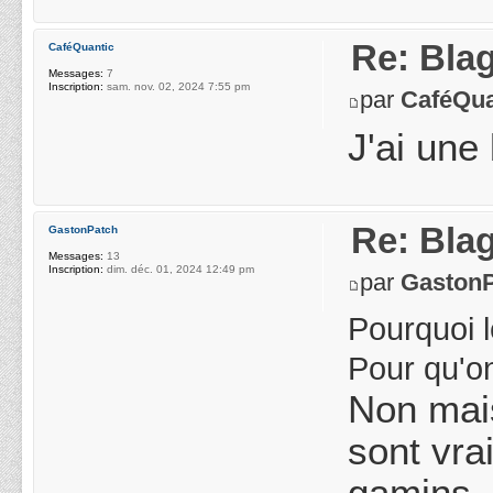
Re: Blag
CaféQuantic
Messages:
7
Inscription:
sam. nov. 02, 2024 7:55 pm
par
CaféQua
J'ai une
Re: Blag
GastonPatch
Messages:
13
Inscription:
dim. déc. 01, 2024 12:49 pm
par
Gaston
Pourquoi 
Pour qu'on
Non mais
sont vra