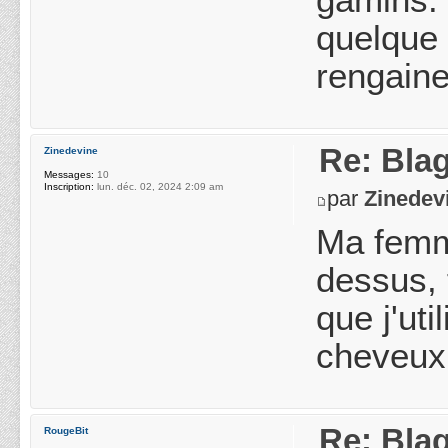
gamins. 
quelque 
rengaine
Re: Blag
Zinedevine
Messages:
10
Inscription:
lun. déc. 02, 2024 2:09 am
par
Zinedev
Ma femme
dessus, 
que j'ut
cheveux 
Re: Blag
RougeBit