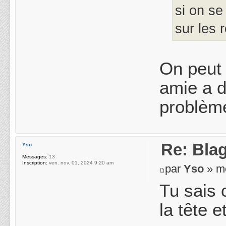
si on se
sur les 
On peut 
amie a d
problème
Re: Blag
Yso
Messages:
13
Inscription:
ven. nov. 01, 2024 9:20 am
par
Yso
» me
Tu sais 
la tête 