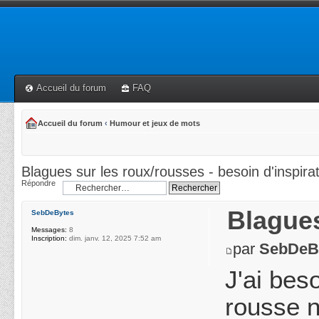
Accueil du forum
FAQ
Accueil du forum
‹
Humour et jeux de mots
Blagues sur les roux/rousses - besoin d'inspira
Répondre
Blagues
SebDeBytes
Messages:
8
Inscription:
dim. janv. 12, 2025 7:52 am
par
SebDeB
J'ai bes
rousse n