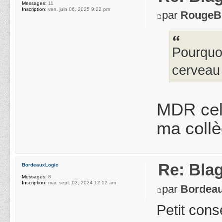
Messages:
11
Inscription:
ven. juin 06, 2025 9:22 pm
par
RougeB
Pourquoi
cerveau 
MDR cell
ma coll
Re: Blag
BordeauxLogic
Messages:
8
Inscription:
mar. sept. 03, 2024 12:12 am
par
Bordea
Petit cons