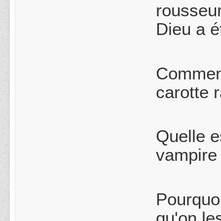
rousseur
Dieu a é
Comment 
carotte r
Quelle e
vampire 
Pourquoi
qu'on le