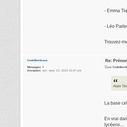
- Emma Ti
- Léo Parle
Trouvez-moi
Re: Prénom
CodeBordeaux
par
CodeBord
Messages:
9
Inscription:
ven. sept. 13, 2024 10:47 pm
Alain Tér
La base cel
En vrai dan
lycéens…