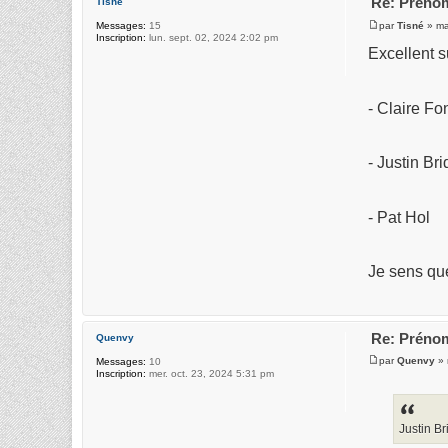
Re: Prénom
Tisné
par
Tisné
» ma
Messages:
15
Inscription:
lun. sept. 02, 2024 2:02 pm
Excellent su
- Claire Fo
- Justin Br
- Pat Hol
Je sens que
Re: Prénom
Quenvy
par
Quenvy
» 
Messages:
10
Inscription:
mer. oct. 23, 2024 5:31 pm
Justin B