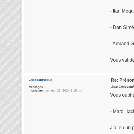
- Ilan Moq
- Dan Sim
- Armand
Vous valide
Re: Prénom
CroissantRogue
par
Croissant
Messages:
9
Inscription:
mer. oct. 23, 2024 1:15 pm
Vous oublie
- Marc Hac
J’ai eu un 