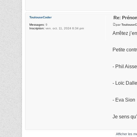
Re: Prénom
ToulouseCoder
par
ToulouseC
Messages:
9
Inscription:
ven. oct. 11, 2024 6:34 pm
Arrêtez j’e
Petite contr
- Phil Aisse
- Loïc Dall
- Eva Sion
Je sens qu
Afficher les 