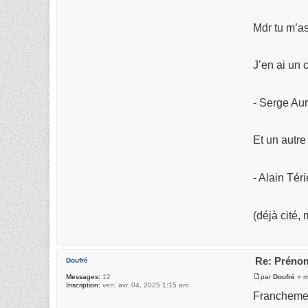
Mdr tu m’as
J’en ai un 
- Serge Aur
Et un autre 
- Alain Tér
(déjà cité,
Re: Prénom
Doufré
par
Doufré
» m
Messages:
12
Inscription:
ven. avr. 04, 2025 1:15 am
Franchement,