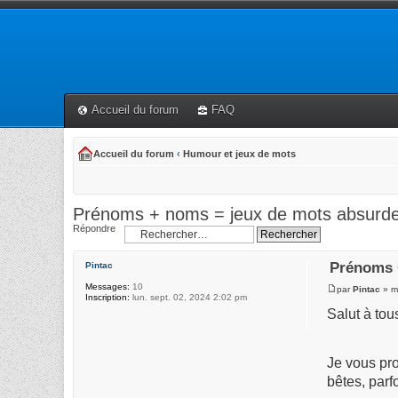
Accueil du forum
FAQ
Accueil du forum
‹
Humour et jeux de mots
Prénoms + noms = jeux de mots absurd
Répondre
Prénoms 
Pintac
Messages:
10
par
Pintac
» ma
Inscription:
lun. sept. 02, 2024 2:02 pm
Salut à tous
Je vous pro
bêtes, parf