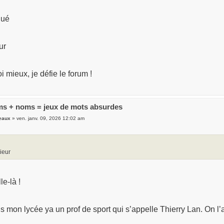
qué
ur
 mieux, je défie le forum !
s + noms = jeux de mots absurdes
eaux
» ven. janv. 09, 2026 12:02 am
ieur
le-là !
s mon lycée ya un prof de sport qui s’appelle Thierry Lan. On l’a