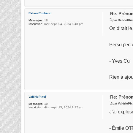
Re: Prénom
RebootRimbaud
par
RebootRi
Messages:
18
Inscription:
mer. sept. 04, 2024 8:48 pm
On dirait l
Perso j’en 
- Yves Cu
Rien à ajou
Re: Prénom
ValériePixel
par
ValériePix
Messages:
10
Inscription:
dim. sept. 15, 2024 9:22 am
J’ai explos
- Émile O’