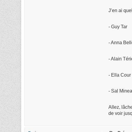
J’en ai que
- Guy Tar
- Anna Bel
- Alain Tér
- Ella Cour
- Sal Mine
Allez, lâch
de voir jus