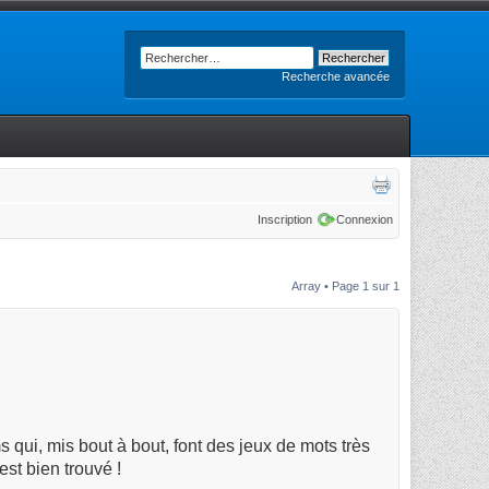
Recherche avancée
Inscription
Connexion
Array • Page
1
sur
1
 qui, mis bout à bout, font des jeux de mots très
st bien trouvé !