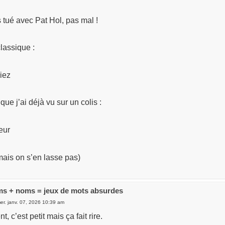
 tué avec Pat Hol, pas mal !
classique :
iez
que j’ai déjà vu sur un colis :
ieur
 mais on s’en lasse pas)
s + noms = jeux de mots absurdes
er. janv. 07, 2026 10:39 am
 c’est petit mais ça fait rire.