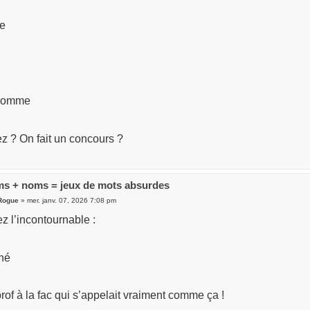
ue
é
 Gomme
z ? On fait un concours ?
s + noms = jeux de mots absurdes
Rogue
» mer. janv. 07, 2026 7:08 pm
z l’incontournable :
hé
prof à la fac qui s’appelait vraiment comme ça !