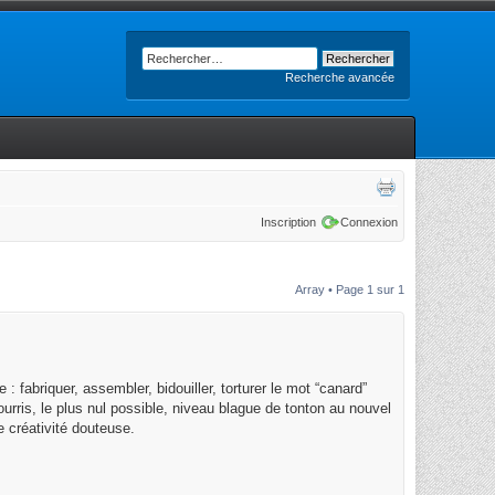
Recherche avancée
Inscription
Connexion
Array • Page
1
sur
1
 fabriquer, assembler, bidouiller, torturer le mot “canard”
urris, le plus nul possible, niveau blague de tonton au nouvel
e créativité douteuse.