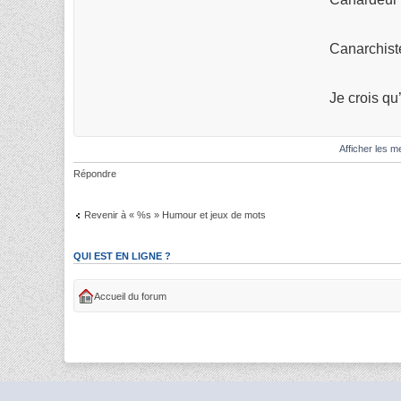
Canarchiste
Je crois qu
Afficher les 
Répondre
Revenir à « %s » Humour et jeux de mots
QUI EST EN LIGNE ?
Accueil du forum