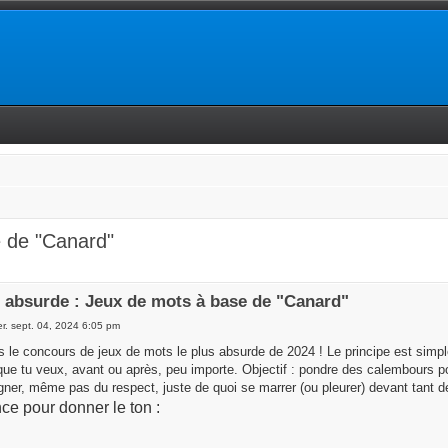
 de "Canard"
 absurde : Jeux de mots à base de "Canard"
r. sept. 04, 2024 6:05 pm
 le concours de jeux de mots le plus absurde de 2024 ! Le principe est simple :
que tu veux, avant ou après, peu importe. Objectif : pondre des calembours po
gner, même pas du respect, juste de quoi se marrer (ou pleurer) devant tant d
e pour donner le ton :