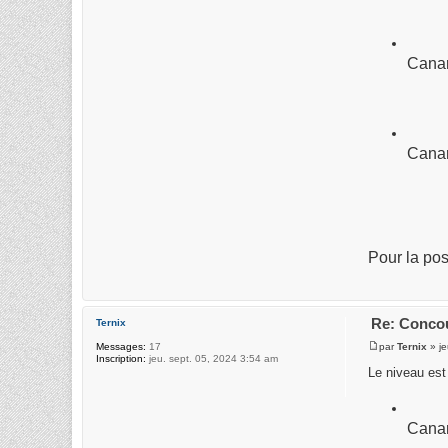
Canar
Canar
Pour la pos
Re: Concou
Ternix
par
Ternix
» je
Messages:
17
Inscription:
jeu. sept. 05, 2024 3:54 am
Le niveau est 
Canar