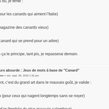
 où, je tente :
our les canards qui aiment l’Italie)
agazine des canards vieux)
canard qui se prend pour un arbre)
s ça le principe, tant pis, je repasserai demain.
rs absurde : Jeux de mots à base de "Canard"
ume
» ven. sept. 06, 2024 1:32 pm
, c’est du grand art dans le mauvais goût, je valide :
 (pour ceux qui nagent longtemps sans se noyer)
d’or (trophée du plus mauvais calembour)