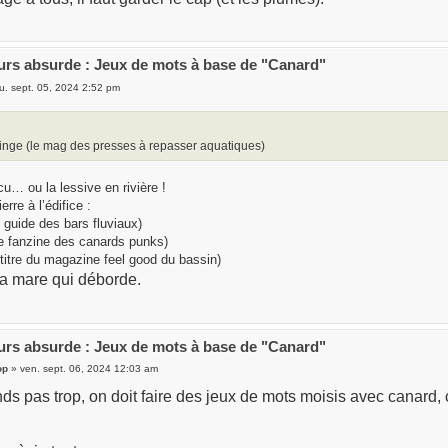
rs absurde : Jeux de mots à base de "Canard"
u. sept. 05, 2024 2:52 pm
inge (le mag des presses à repasser aquatiques)
cu… ou la lessive en rivière !
rre à l’édifice :
e guide des bars fluviaux)
e fanzine des canards punks)
 titre du magazine feel good du bassin)
a la mare qui déborde.
rs absurde : Jeux de mots à base de "Canard"
op
» ven. sept. 06, 2024 12:03 am
s pas trop, on doit faire des jeux de mots moisis avec canard, c