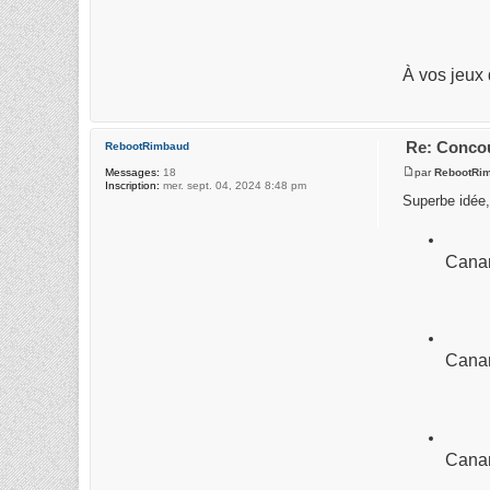
À vos jeux
Re: Concou
RebootRimbaud
par
RebootRi
Messages:
18
Inscription:
mer. sept. 04, 2024 8:48 pm
Superbe idée,
Canar
Canar
Canar