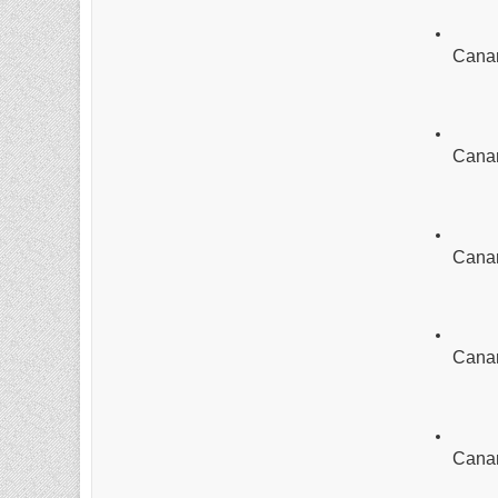
Canar
Canar
Canar
Canar
Canar