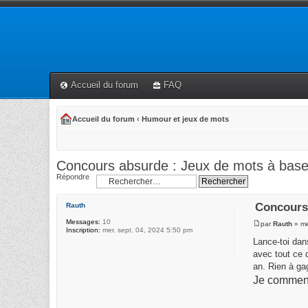
Accueil du forum
FAQ
Accueil du forum
‹
Humour et jeux de mots
Concours absurde : Jeux de mots à base
Répondre
Concours
Rauth
Messages:
10
par
Rauth
» me
Inscription:
mer. sept. 04, 2024 5:50 pm
Lance-toi dans
avec tout ce 
an. Rien à ga
Je commenc