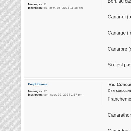
Bon, au cas
Messages:
11
Inscription:
jeu. sept. 05, 2024 11:48 pm
Canar-di (p
Canarge (m
Canarbre (
Si c’est pa
Re: Concou
CoqDuBitume
par
CoqDuBit
Messages:
12
Inscription:
ven. sept. 06, 2024 1:17 pm
Franchement
Canarathon
Canardeur 