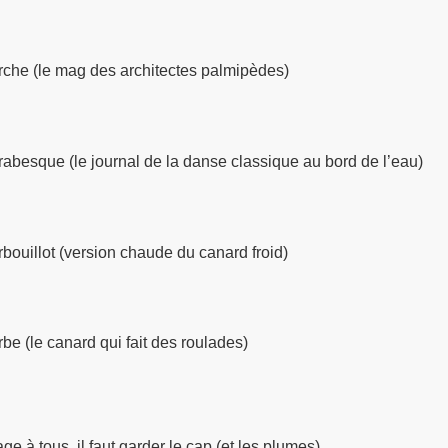
che (le mag des architectes palmipèdes)
abesque (le journal de la danse classique au bord de l’eau)
bouillot (version chaude du canard froid)
be (le canard qui fait des roulades)
ge à tous, il faut garder le cap (et les plumes).