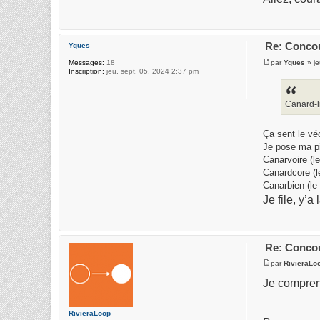
Re: Concou
Yques
par
Yques
» je
Messages:
18
Inscription:
jeu. sept. 05, 2024 2:37 pm
Canard-l
Ça sent le vé
Je pose ma pie
Canarvoire (l
Canardcore (l
Canarbien (le
Je file, y’
Re: Concou
par
RivieraLo
Je comprend
RivieraLoop