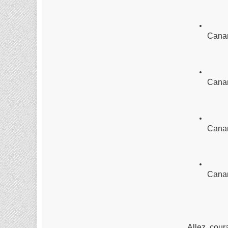
Canar
Canar
Canar
Canar
Allez, coura