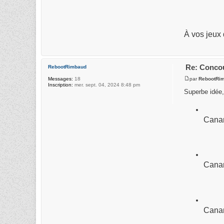
À vos jeux
Re: Concou
RebootRimbaud
par
RebootRi
Messages:
18
Inscription:
mer. sept. 04, 2024 8:48 pm
Superbe idée,
Canar
Canar
Canar