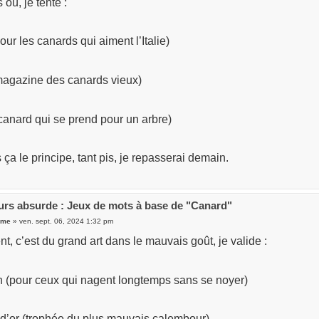
 où, je tente :
our les canards qui aiment l’Italie)
agazine des canards vieux)
canard qui se prend pour un arbre)
s ça le principe, tant pis, je repasserai demain.
rs absurde : Jeux de mots à base de "Canard"
ume
» ven. sept. 06, 2024 1:32 pm
, c’est du grand art dans le mauvais goût, je valide :
 (pour ceux qui nagent longtemps sans se noyer)
d’or (trophée du plus mauvais calembour)