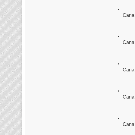
Canar
Canar
Canar
Canar
Canar