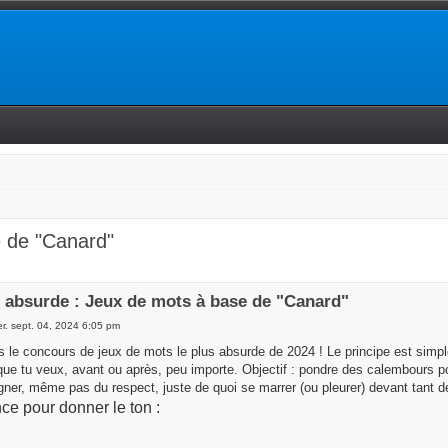
 de "Canard"
 absurde : Jeux de mots à base de "Canard"
r. sept. 04, 2024 6:05 pm
 le concours de jeux de mots le plus absurde de 2024 ! Le principe est simple :
que tu veux, avant ou après, peu importe. Objectif : pondre des calembours po
gner, même pas du respect, juste de quoi se marrer (ou pleurer) devant tant d
e pour donner le ton :