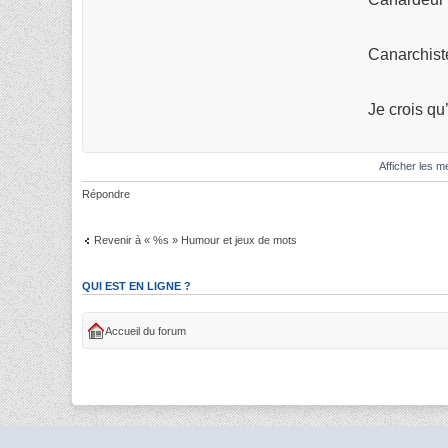
Canarchiste
Je crois qu
Afficher les 
Répondre
Revenir à « %s » Humour et jeux de mots
QUI EST EN LIGNE ?
Accueil du forum