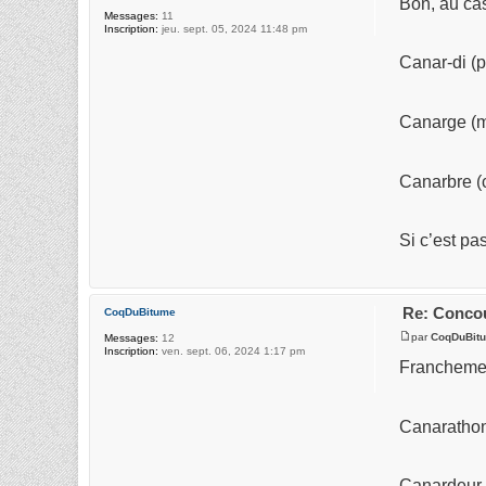
Bon, au cas
Messages:
11
Inscription:
jeu. sept. 05, 2024 11:48 pm
Canar-di (p
Canarge (m
Canarbre (
Si c’est pa
Re: Concou
CoqDuBitume
par
CoqDuBit
Messages:
12
Inscription:
ven. sept. 06, 2024 1:17 pm
Franchement
Canarathon
Canardeur 