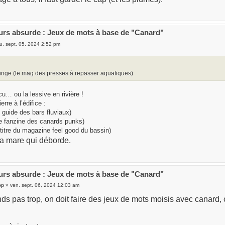
rs absurde : Jeux de mots à base de "Canard"
u. sept. 05, 2024 2:52 pm
inge (le mag des presses à repasser aquatiques)
cu… ou la lessive en rivière !
rre à l’édifice :
e guide des bars fluviaux)
e fanzine des canards punks)
 titre du magazine feel good du bassin)
a la mare qui déborde.
rs absurde : Jeux de mots à base de "Canard"
op
» ven. sept. 06, 2024 12:03 am
s pas trop, on doit faire des jeux de mots moisis avec canard, c