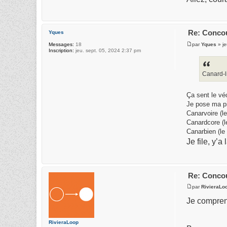
Re: Concou
Yques
par
Yques
» je
Messages:
18
Inscription:
jeu. sept. 05, 2024 2:37 pm
Canard-l
Ça sent le vé
Je pose ma pie
Canarvoire (l
Canardcore (l
Canarbien (le
Je file, y’
Re: Concou
par
RivieraLo
Je comprend
RivieraLoop