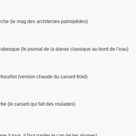
che (le mag des architectes palmipèdes)
abesque (le journal de la danse classique au bord de l’eau)
bouillot (version chaude du canard froid)
be (le canard qui fait des roulades)
ge à tous, il faut garder le cap (et les plumes).