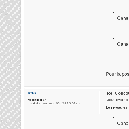
Canar
Canar
Pour la pos
Re: Concou
Ternix
par
Ternix
» je
Messages:
17
Inscription:
jeu. sept. 05, 2024 3:54 am
Le niveau est 
Canar