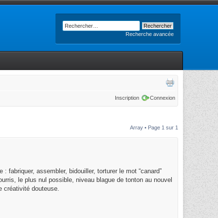
Recherche avancée
Inscription
Connexion
Array • Page
1
sur
1
 fabriquer, assembler, bidouiller, torturer le mot “canard”
urris, le plus nul possible, niveau blague de tonton au nouvel
e créativité douteuse.