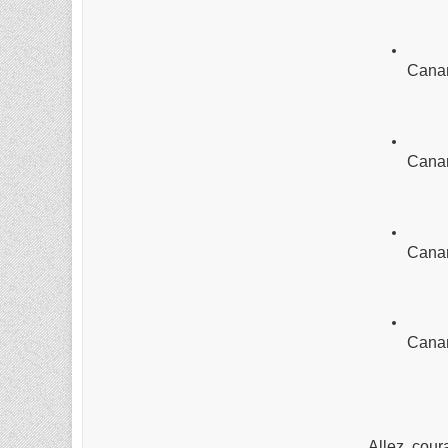
Canar
Canar
Canar
Canar
Allez, coura