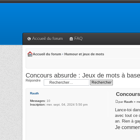
Accueil du forum
FAQ
Accueil du forum
‹
Humour et jeux de mots
Concours absurde : Jeux de mots à base
Répondre
Concours
Rauth
Messages:
10
par
Rauth
» me
Inscription:
mer. sept. 04, 2024 5:50 pm
Lance-toi dans
avec tout ce 
an. Rien à ga
Je commenc