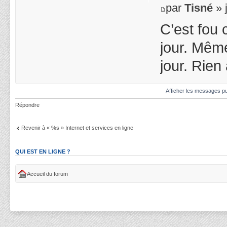
par
Tisné
» 
C’est fou 
jour. Même
jour. Rien
Afficher les messages pu
Répondre
Revenir à « %s » Internet et services en ligne
QUI EST EN LIGNE ?
Accueil du forum