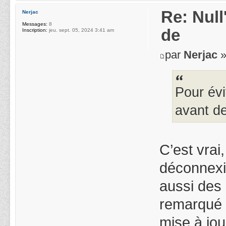
Re: Null
Nerjac
Messages:
8
de
Inscription:
jeu. sept. 05, 2024 3:41 am
par
Nerjac
»
Pour évit
avant de
C’est vrai
déconnexio
aussi des 
remarqué q
mise à jou