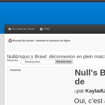
Accueil du forum
FAQ
Accueil du forum
‹
Internet et services en ligne
Null&rsquo;s Brawl: déconnexion en plein mat
Répondre
Null's 
KayladUp
de
par
Kaylad
Oui, c’es