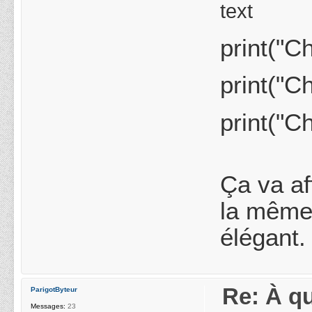
text
print("C
print("C
print("C
Ça va af
la même 
élégant.
Re: À qu
ParigotByteur
Messages:
23