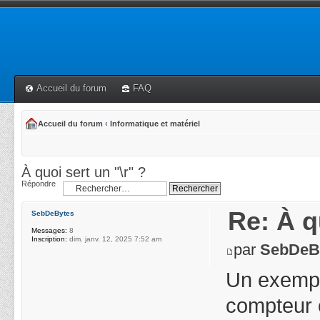
Accueil du forum
FAQ
Accueil du forum
‹
Informatique et matériel
À quoi sert un "\r" ?
Répondre
Re: À q
SebDeBytes
Messages:
8
Inscription:
dim. janv. 12, 2025 7:52 am
par
SebDeB
Un exemple
compteur 