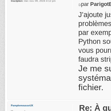
Inscription:
mer. nov. 06, 2024 4:12 pm
par
Parigot
J'ajoute j
problèmes 
par exempl
Python sou
vous pourr
faudra stri
Je me sui
systémat
fichier.
Re: À qu
PamplemousseUX