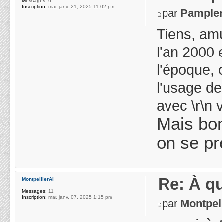
Messages:
6
Inscription:
mar. janv. 21, 2025 11:02 pm
par
Pample
Tiens, am
l'an 2000 
l'époque, 
l'usage de
avec \r\n 
Mais bon
on se pr
Re: À qu
MontpellierAI
Messages:
11
Inscription:
mar. janv. 07, 2025 1:15 pm
par
Montpel