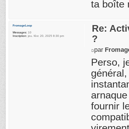
ta boîte 
Re: Acti
FromageLoop
Messages:
10
?
Inscription:
jeu. févr. 20, 2025 8:30 pm
par
Fromag
Perso, j
général,
instanta
arnaque 
fournir 
compatib
virement