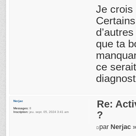
Je crois
Certains
d’autres
que ta b
manquant
ce serai
diagnost
Re: Acti
Nerjac
Messages:
8
?
Inscription:
jeu. sept. 05, 2024 3:41 am
par
Nerjac
»