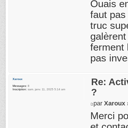
Ouais en
faut pas
truc sup
galèrent
ferment 
pas inves
Re: Acti
Xaroux
Messages:
8
?
Inscription:
sam. janv. 11, 2025 5:14 am
par
Xaroux
Merci po
et conta