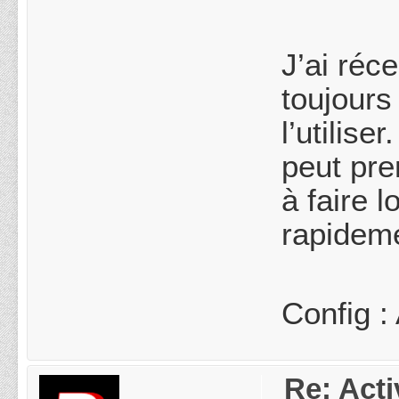
J’ai ré
toujours
l’utilis
peut pr
à faire l
rapideme
Config :
Re: Acti