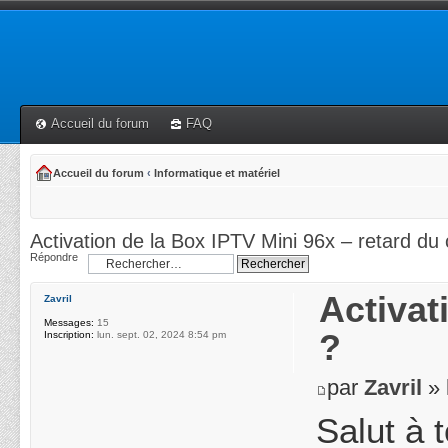
Accueil du forum
FAQ
Accueil du forum
‹
Informatique et matériel
Activation de la Box IPTV Mini 96x – retard du
Répondre
Activat
Zavril
Messages:
15
?
Inscription:
lun. sept. 02, 2024 8:54 pm
par
Zavril
» 
Salut à 