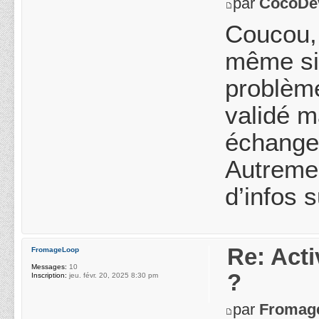
par
CocoDe
Coucou, 
même si 
problème
validé m
échange 
Autremen
d’infos 
Re: Acti
FromageLoop
Messages:
10
?
Inscription:
jeu. févr. 20, 2025 8:30 pm
par
Fromag