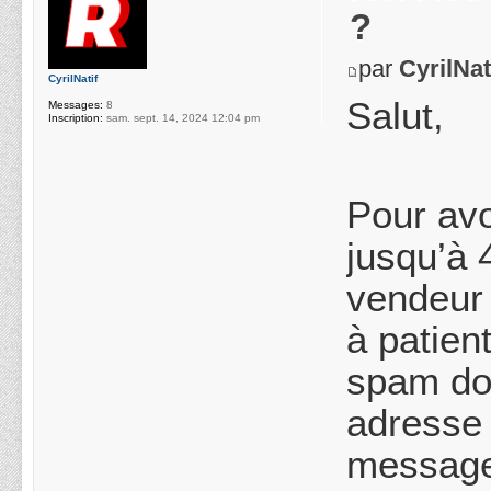
?
par
CyrilNat
CyrilNatif
Salut,
Messages:
8
Inscription:
sam. sept. 14, 2024 12:04 pm
Pour avo
jusqu’à 
vendeur 
à patien
spam don
adresse 
messages