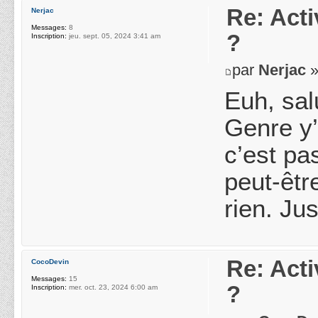
Re: Acti
Nerjac
Messages:
8
?
Inscription:
jeu. sept. 05, 2024 3:41 am
par
Nerjac
»
Euh, sal
Genre y’
c’est pa
peut-êtr
rien. Jus
Re: Acti
CocoDevin
Messages:
15
?
Inscription:
mer. oct. 23, 2024 6:00 am