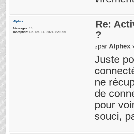
Re: Acti
Alphex
Messages:
10
?
Inscription:
lun. oct. 14, 2024 1:29 am
par
Alphex
»
Juste po
connecté
ne récup
de conne
pour voi
souci, p