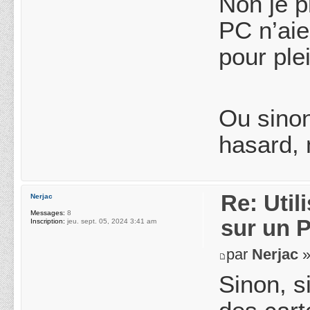
Non je p
PC n’aie
pour ple
Ou sinon
hasard, 
Re: Uti
Nerjac
Messages:
8
sur un 
Inscription:
jeu. sept. 05, 2024 3:41 am
par
Nerjac
»
Sinon, s