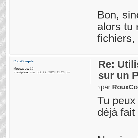
Bon, sin
alors tu
fichiers
Re: Uti
RouxCompile
Messages:
15
sur un 
Inscription:
mar. oct. 22, 2024 11:20 pm
par
RouxCo
Tu peux 
déjà fai