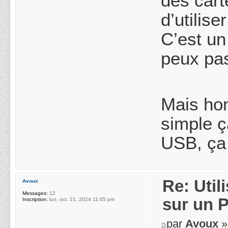
des cart
d’utilis
C’est un
peux pas
Mais hon
simple ç
USB, ça 
Re: Uti
Avoux
Messages:
12
sur un 
Inscription:
lun. oct. 21, 2024 11:05 pm
par
Avoux
»