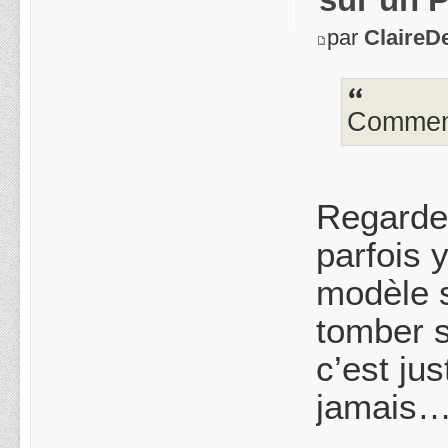
par
ClaireD
Comment
Regarde 
parfois 
modèle s
tomber s
c’est ju
jamais