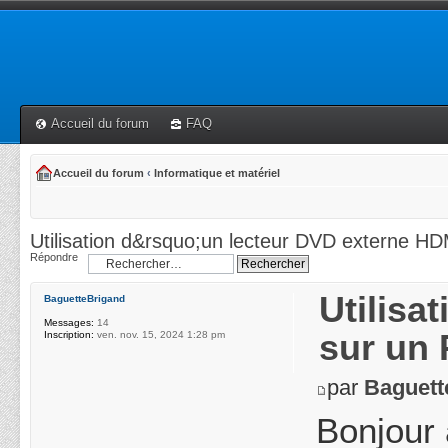
Accueil du forum
FAQ
Accueil du forum
‹
Informatique et matériel
Utilisation d&rsquo;un lecteur DVD externe HD
Répondre
Utilisa
BaguetteBrigand
Messages:
14
sur un 
Inscription:
ven. nov. 15, 2024 1:28 pm
par
Baguett
Bonjour 