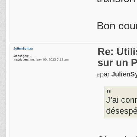
Bon cou
Re: Uti
JulienSyntax
Messages:
9
sur un 
Inscription:
jeu. janv. 09, 2025 5:12 am
par
JulienS
J’ai con
désespér