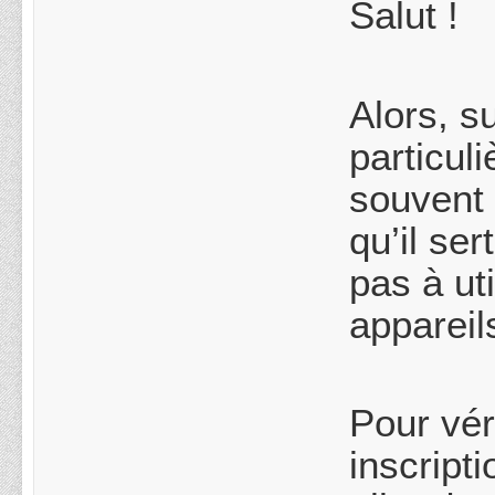
Salut !
Alors, s
particul
souvent 
qu’il se
pas à ut
appareil
Pour vér
inscript