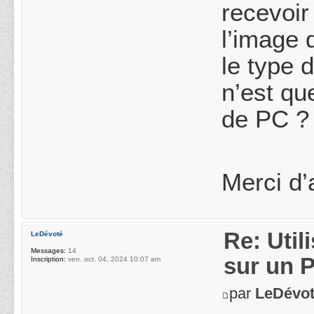
recevoir
l’image 
le type 
n’est qu
de PC ?
Merci d’
Re: Uti
LeDévoté
Messages:
14
sur un 
Inscription:
ven. oct. 04, 2024 10:07 am
par
LeDévo