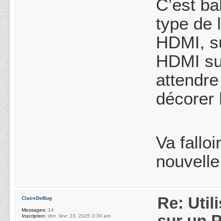
C’est ba
type de 
HDMI, su
HDMI sur
attendre
décorer 
Va fallo
nouvelle
Re: Uti
ClaireDeBug
Messages:
14
sur un 
Inscription:
dim. févr. 23, 2025 3:30 am