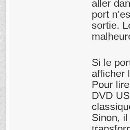
aller da
port n’e
sortie. 
malheu
Si le po
afficher
Pour lire
DVD USB
classiqu
Sinon, il
transfor