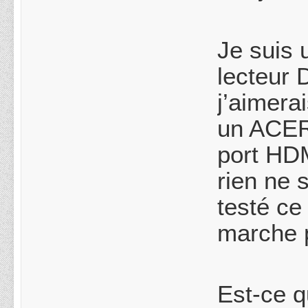
Je suis
lecteur 
j’aimera
un ACER
port HDM
rien ne 
testé ce
marche p
Est-ce q