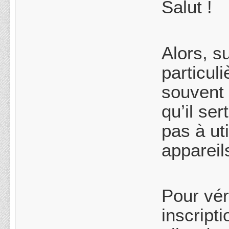
Salut !
Alors, s
particul
souvent 
qu’il se
pas à ut
appareil
Pour vér
inscript