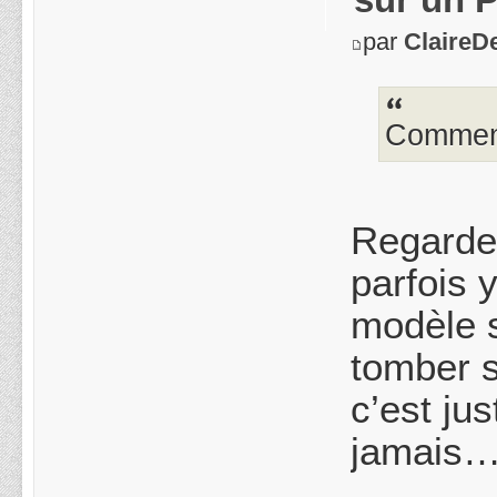
par
ClaireD
Comment
Regarde 
parfois 
modèle s
tomber s
c’est ju
jamais