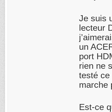
Je suis
lecteur 
j’aimera
un ACER
port HDM
rien ne 
testé ce
marche p
Est-ce q