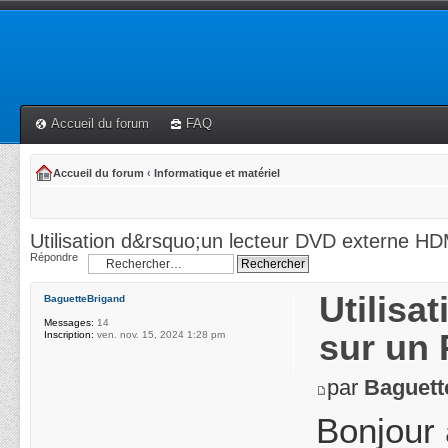
Accueil du forum
FAQ
Accueil du forum
‹
Informatique et matériel
Utilisation d&rsquo;un lecteur DVD externe HD
Répondre
Utilisa
BaguetteBrigand
Messages:
14
sur un 
Inscription:
ven. nov. 15, 2024 1:28 pm
par
Baguett
Bonjour 