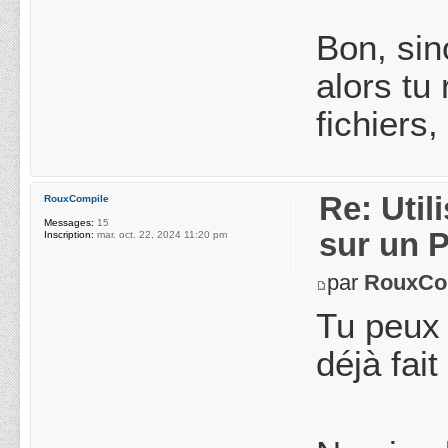
Bon, sin
alors tu
fichiers
Re: Uti
RouxCompile
Messages:
15
sur un 
Inscription:
mar. oct. 22, 2024 11:20 pm
par
RouxCo
Tu peux 
déjà fai