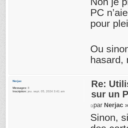
Non je p
PC n’aie
pour ple
Ou sinon
hasard, 
Re: Uti
Nerjac
Messages:
8
sur un 
Inscription:
jeu. sept. 05, 2024 3:41 am
par
Nerjac
»
Sinon, s