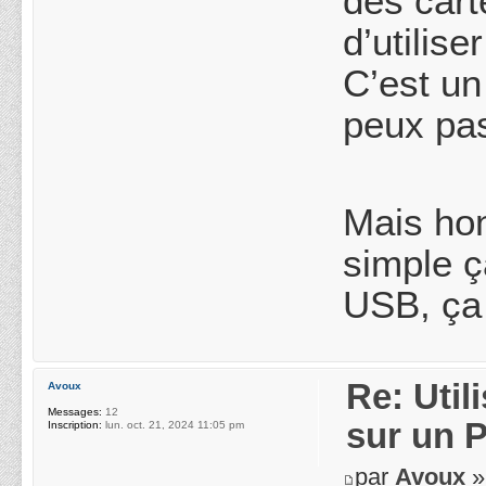
des cart
d’utilis
C’est un
peux pas
Mais hon
simple ç
USB, ça 
Re: Uti
Avoux
Messages:
12
sur un 
Inscription:
lun. oct. 21, 2024 11:05 pm
par
Avoux
»