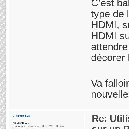
C’est ba
type de 
HDMI, su
HDMI sur
attendre
décorer 
Va fallo
nouvelle
Re: Uti
ClaireDeBug
Messages:
14
sur un 
Inscription:
dim. févr. 23, 2025 3:30 am