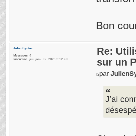
Bon cou
Re: Uti
JulienSyntax
Messages:
9
sur un 
Inscription:
jeu. janv. 09, 2025 5:12 am
par
JulienS
J’ai con
désespér