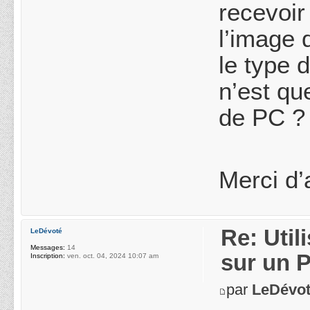
recevoir
l’image 
le type 
n’est qu
de PC ?
Merci d’
Re: Uti
LeDévoté
Messages:
14
sur un 
Inscription:
ven. oct. 04, 2024 10:07 am
par
LeDévo