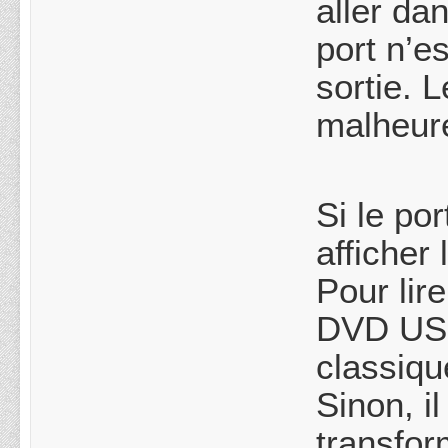
aller da
port n’e
sortie. 
malheu
Si le po
afficher
Pour lire
DVD USB
classiqu
Sinon, il
transfor