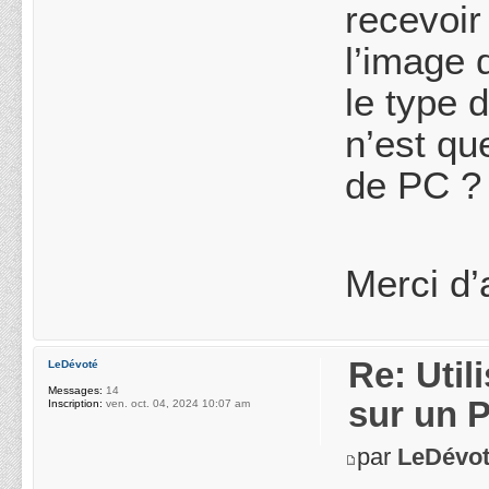
recevoir
l’image 
le type 
n’est qu
de PC ?
Merci d’
Re: Uti
LeDévoté
Messages:
14
sur un 
Inscription:
ven. oct. 04, 2024 10:07 am
par
LeDévo