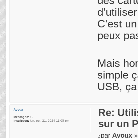
des cart
d’utilis
C’est un
peux pas
Mais hon
simple ç
USB, ça 
Re: Uti
Avoux
Messages:
12
sur un 
Inscription:
lun. oct. 21, 2024 11:05 pm
par
Avoux
»