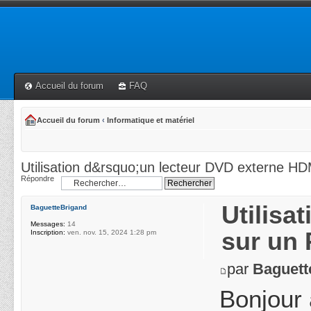
Accueil du forum
FAQ
Accueil du forum
‹
Informatique et matériel
Utilisation d&rsquo;un lecteur DVD externe HD
Répondre
Utilisa
BaguetteBrigand
Messages:
14
sur un 
Inscription:
ven. nov. 15, 2024 1:28 pm
par
Baguett
Bonjour 