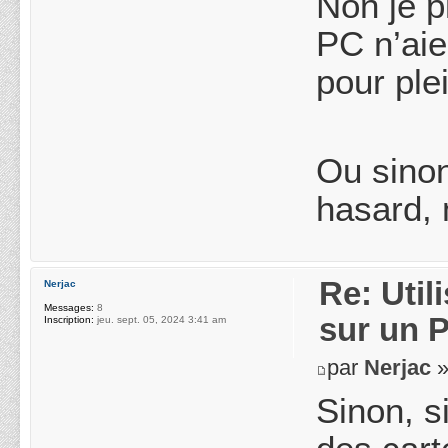
Non je p
PC n’aie
pour ple
Ou sinon
hasard, 
Re: Uti
Nerjac
Messages:
8
sur un 
Inscription:
jeu. sept. 05, 2024 3:41 am
par
Nerjac
»
Sinon, s