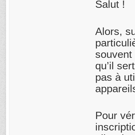
Salut !
Alors, s
particul
souvent 
qu’il se
pas à ut
appareil
Pour vér
inscript