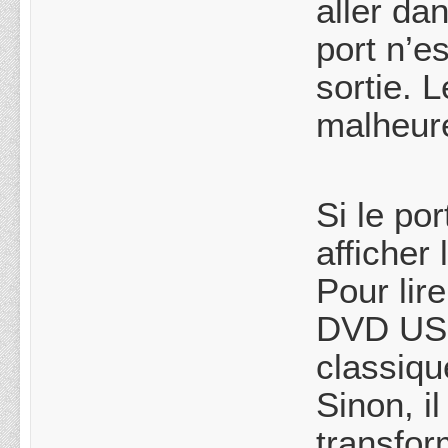
aller da
port n’e
sortie. 
malheu
Si le po
afficher
Pour lire
DVD USB
classiqu
Sinon, il
transfor