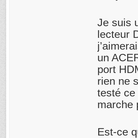
Je suis
lecteur 
j’aimera
un ACER
port HDM
rien ne 
testé ce
marche p
Est-ce q