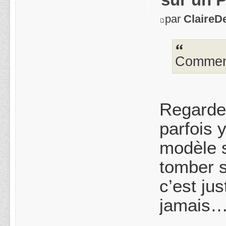
par
ClaireD
Comment
Regarde 
parfois 
modèle s
tomber s
c’est ju
jamais