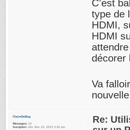
C’est ba
type de 
HDMI, su
HDMI sur
attendre
décorer 
Va fallo
nouvelle
Re: Uti
ClaireDeBug
Messages:
14
sur un 
Inscription:
dim. févr. 23, 2025 3:30 am