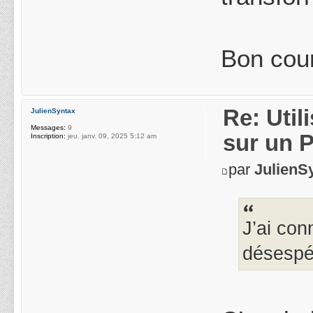
Bon cou
Re: Uti
JulienSyntax
Messages:
9
sur un 
Inscription:
jeu. janv. 09, 2025 5:12 am
par
JulienS
J’ai con
désespér