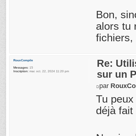
Bon, sin
alors tu
fichiers
Re: Uti
RouxCompile
Messages:
15
sur un 
Inscription:
mar. oct. 22, 2024 11:20 pm
par
RouxCo
Tu peux 
déjà fai