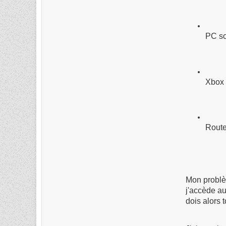
PC so
Xbox
Routeu
Mon problèm
j'accède au
dois alors 