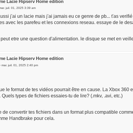
me Lacie Hipserv Home edition
ar. juil. 01, 2025 3:39 am
ussi j'ai un lacie mais j'ai jamais eu ce genre de pb... t'as verif
res avec les parefeu et les connexions reseau. essaye de le des
t peut etre une question d'alimentation. le disque se met en veill
me Lacie Hipserv Home edition
 mar. juil. 01, 2025 2:40 pm
e le format de tes vidéos pourrait être en cause. La Xbox 360 es
 Quels types de fichiers essaies-tu de lire? (.mkv, .avi, etc.)
tile de convertir tes fichiers dans un format plus compatible co
omme Handbrake pour cela.