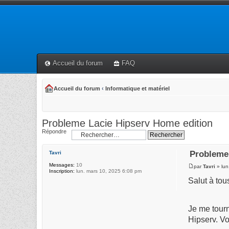
Accueil du forum
FAQ
Accueil du forum
‹
Informatique et matériel
Probleme Lacie Hipserv Home edition
Répondre
Probleme
Tavri
Messages:
10
par
Tavri
» lun
Inscription:
lun. mars 10, 2025 6:08 pm
Salut à tou
Je me tour
Hipserv. Vo