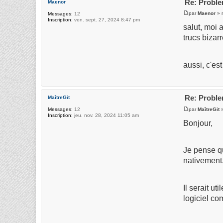
Re: Proble
Maenor
par
Maenor
» m
Messages:
12
Inscription:
ven. sept. 27, 2024 8:47 pm
salut, moi a
trucs bizar
aussi, c'es
Re: Proble
MaîtreGit
par
MaîtreGit
»
Messages:
12
Inscription:
jeu. nov. 28, 2024 11:05 am
Bonjour,
Je pense qu
nativement.
Il serait u
logiciel c