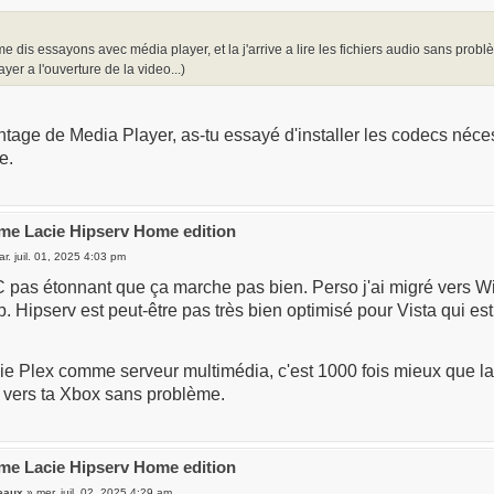
 me dis essayons avec média player, et la j'arrive a lire les fichiers audio sans p
yer a l'ouverture de la video...)
ntage de Media Player, as-tu essayé d'installer les codecs néc
e.
me Lacie Hipserv Home edition
r. juil. 01, 2025 4:03 pm
. C pas étonnant que ça marche pas bien. Perso j'ai migré vers
p. Hipserv est peut-être pas très bien optimisé pour Vista qui 
e Plex comme serveur multimédia, c'est 1000 fois mieux que la so
r vers ta Xbox sans problème.
me Lacie Hipserv Home edition
eaux
» mer. juil. 02, 2025 4:29 am