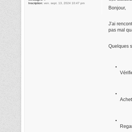
Inscription:
ven. sept. 13, 2024 10:47 pm
Bonjour,
J'ai rencon
pas mal qua
Quelques s
Vérif
Achet
Regar