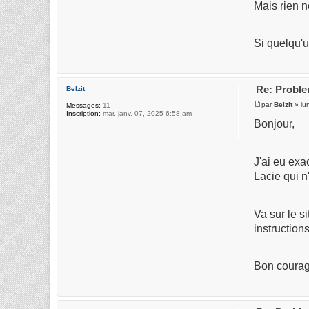
Mais rien n
Si quelqu'u
Re: Proble
Belzit
par
Belzit
» lu
Messages:
11
Inscription:
mar. janv. 07, 2025 6:58 am
Bonjour,
J'ai eu exa
Lacie qui n'
Va sur le s
instruction
Bon courag