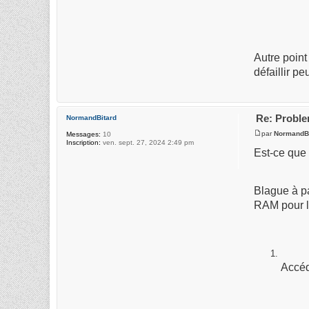
Autre point
défaillir p
Re: Proble
NormandBitard
par
NormandBi
Messages:
10
Inscription:
ven. sept. 27, 2024 2:49 pm
Est-ce que 
Blague à pa
RAM pour le
Accéd