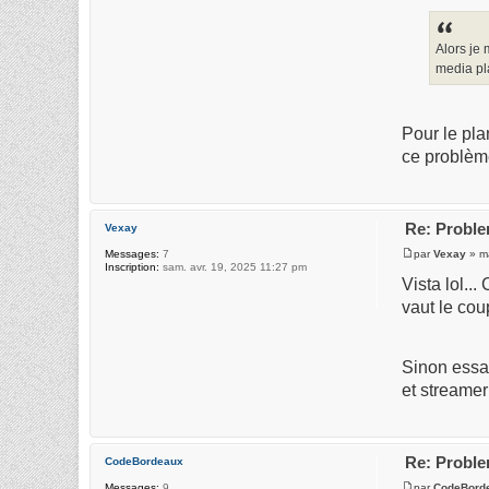
Alors je
media pla
Pour le pla
ce problèm
Re: Proble
Vexay
par
Vexay
» ma
Messages:
7
Inscription:
sam. avr. 19, 2025 11:27 pm
Vista lol..
vaut le cou
Sinon essai
et streame
Re: Proble
CodeBordeaux
par
CodeBord
Messages:
9