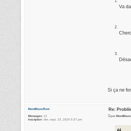
Va da
Cherc
Désac
Si ça ne fo
Re: Probl
MontBlancRoot
par
MontBlanc
Messages:
12
Inscription:
dim. sept. 15, 2024 5:37 pm