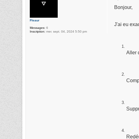
Bonjour,
Fleaur
J'ai eu exa
Messages:
6
Inscription:
mer. sept. 04, 2024 5:50 pm
Aller
Compt
Suppr
Redé