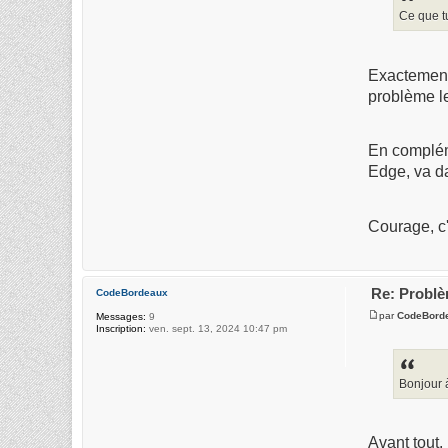
Ce que t
Exactement 
problème le
En compléme
Edge, va da
Courage, c'
Re: Probl
CodeBordeaux
par
CodeBord
Messages:
9
Inscription:
ven. sept. 13, 2024 10:47 pm
Bonjour 
Avant tout,