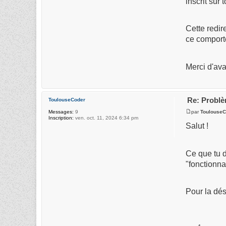
inscrit sur 
Cette redi
ce comporte
Merci d'ava
Re: Probl
ToulouseCoder
par
ToulouseC
Messages:
9
Inscription:
ven. oct. 11, 2024 6:34 pm
Salut !
Ce que tu d
"fonctionna
Pour la dés