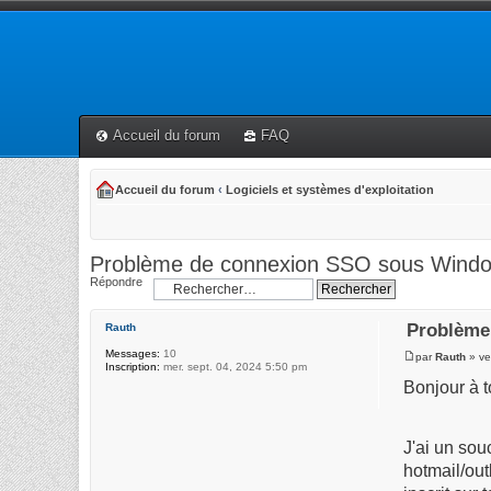
Accueil du forum
FAQ
Accueil du forum
‹
Logiciels et systèmes d'exploitation
Problème de connexion SSO sous Wind
Répondre
Problème
Rauth
Messages:
10
par
Rauth
» ve
Inscription:
mer. sept. 04, 2024 5:50 pm
Bonjour à t
J'ai un so
hotmail/out