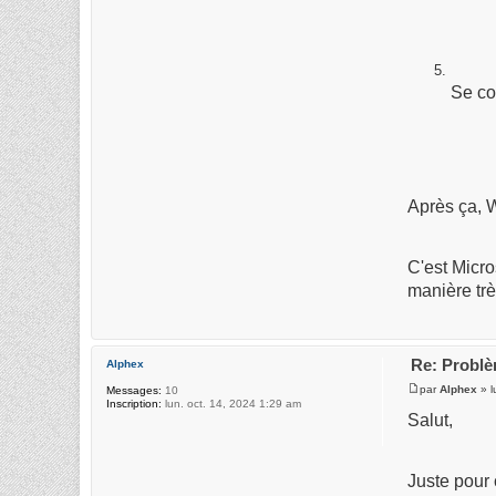
Se co
Après ça, 
C'est Micro
manière trè
Re: Probl
Alphex
par
Alphex
» l
Messages:
10
Inscription:
lun. oct. 14, 2024 1:29 am
Salut,
Juste pour