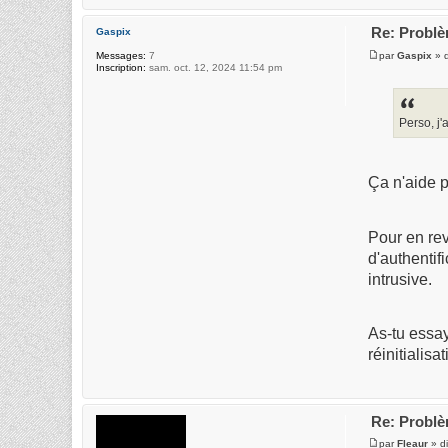
Re: Probl
Gaspix
par
Gaspix
» d
Messages:
7
Inscription:
sam. oct. 12, 2024 11:54 pm
Perso, j
Ça n'aide p
Pour en rev
d'authentif
intrusive.
As-tu essay
réinitialis
Re: Probl
par
Fleaur
» di