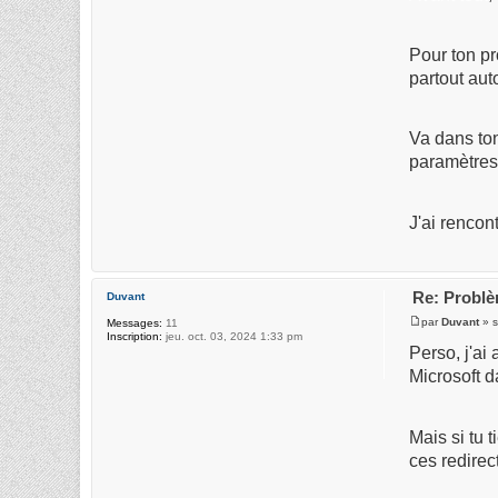
Pour ton pr
partout aut
Va dans ton
paramètres
J'ai rencon
Re: Probl
Duvant
par
Duvant
» s
Messages:
11
Inscription:
jeu. oct. 03, 2024 1:33 pm
Perso, j'ai
Microsoft d
Mais si tu 
ces redirec