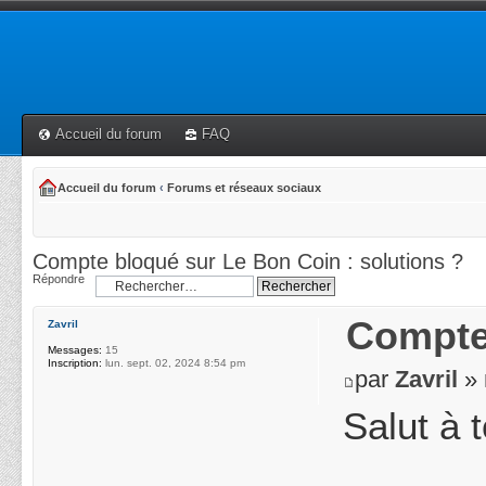
Accueil du forum
FAQ
Accueil du forum
‹
Forums et réseaux sociaux
Compte bloqué sur Le Bon Coin : solutions ?
Répondre
Compte 
Zavril
Messages:
15
Inscription:
lun. sept. 02, 2024 8:54 pm
par
Zavril
» 
Salut à 