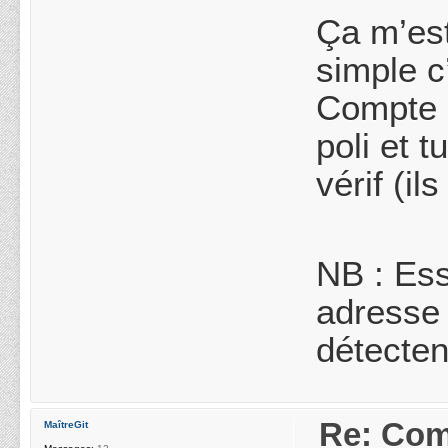
Ça m’est
simple c
Compte b
poli et 
vérif (i
NB : Es
adresse 
détecten
Re: Com
MaîtreGit