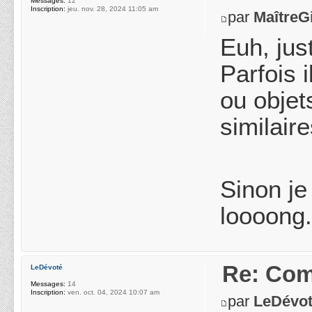
Messages:
12
Inscription:
jeu. nov. 28, 2024 11:05 am
par
MaîtreGi
Euh, jus
Parfois 
ou obje
similaire
Sinon je
loooong. 
Re: Com
LeDévoté
Messages:
14
Inscription:
ven. oct. 04, 2024 10:07 am
par
LeDévo