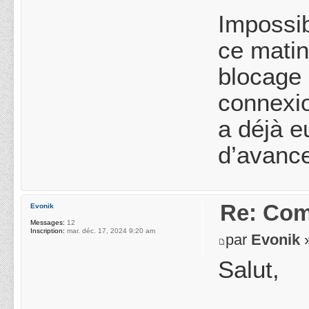
Impossi
ce matin
blocage 
connexio
a déjà e
d’avance
Re: Com
Evonik
Messages:
12
Inscription:
mar. déc. 17, 2024 9:20 am
par
Evonik
»
Salut,