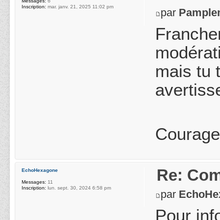
Messages:
6
Inscription:
mar. janv. 21, 2025 11:02 pm
par
Pample
Franchem
modérati
mais tu 
avertiss
Courage,
Re: Com
EchoHexagone
Messages:
11
Inscription:
lun. sept. 30, 2024 6:58 pm
par
EchoHe
Pour inf