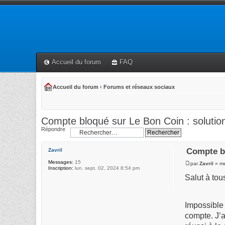
Accueil du forum
FAQ
Accueil du forum
‹
Forums et réseaux sociaux
Compte bloqué sur Le Bon Coin : solutio
Répondre
Compte bl
Zavril
Messages:
15
par
Zavril
» me
Inscription:
lun. sept. 02, 2024 8:54 pm
Salut à tou
Impossible
compte. J’a