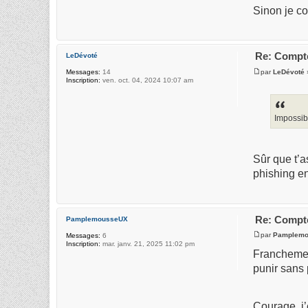
Sinon je con
Re: Compte
LeDévoté
par
LeDévoté
Messages:
14
Inscription:
ven. oct. 04, 2024 10:07 am
Impossib
Sûr que t’a
phishing en
Re: Compte
PamplemousseUX
par
Pamplem
Messages:
6
Inscription:
mar. janv. 21, 2025 11:02 pm
Franchement
punir sans 
Courage, j’