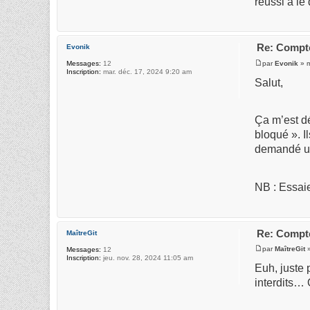
réussi à le
Re: Compte
Evonik
par
Evonik
» m
Messages:
12
Inscription:
mar. déc. 17, 2024 9:20 am
Salut,
Ça m’est dé
bloqué ». I
demandé un
NB : Essaie
Re: Compte
MaîtreGit
par
MaîtreGit
»
Messages:
12
Inscription:
jeu. nov. 28, 2024 11:05 am
Euh, juste 
interdits…