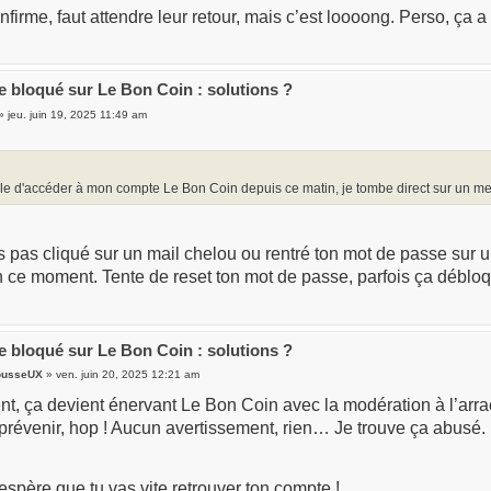
firme, faut attendre leur retour, mais c’est loooong. Perso, ça a tr
 bloqué sur Le Bon Coin : solutions ?
» jeu. juin 19, 2025 11:49 am
le d'accéder à mon compte Le Bon Coin depuis ce matin, je tombe direct sur un m
s pas cliqué sur un mail chelou ou rentré ton mot de passe sur u
 ce moment. Tente de reset ton mot de passe, parfois ça débloqu
 bloqué sur Le Bon Coin : solutions ?
ousseUX
» ven. juin 20, 2025 12:21 am
, ça devient énervant Le Bon Coin avec la modération à l’arrac
prévenir, hop ! Aucun avertissement, rien… Je trouve ça abusé.
espère que tu vas vite retrouver ton compte !