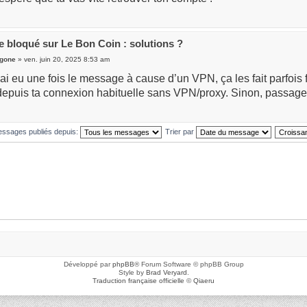
 bloqué sur Le Bon Coin : solutions ?
gone
» ven. juin 20, 2025 8:53 am
j’ai eu une fois le message à cause d’un VPN, ça les fait parfois 
epuis ta connexion habituelle sans VPN/proxy. Sinon, passage o
messages publiés depuis:
Trier par
Développé par
phpBB
® Forum Software © phpBB Group
Style by
Brad Veryard
.
Traduction française officielle
©
Qiaeru