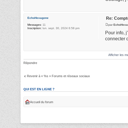
Re: Compte
EchoHexagone
par
EchoHexa
Messages:
11
Inscription:
lun. sept. 30, 2024 6:58 pm
Pour info, 
connecter d
Afficher les 
Répondre
Revenir à « %s » Forums et réseaux sociaux
QUI EST EN LIGNE ?
Accueil du forum