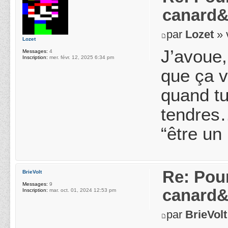
canard&
par
Lozet
» 
Lozet
J’avoue,
Messages:
4
Inscription:
mer. févr. 12, 2025 6:34 pm
que ça v
quand tu
tendres…
“être un
Re: Pou
BrieVolt
Messages:
9
canard&
Inscription:
mar. oct. 01, 2024 12:53 pm
par
BrieVolt