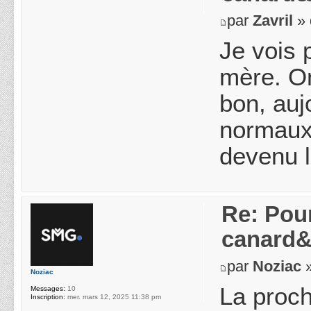
par
Zavril
» 
Je vois 
mère. O
bon, auj
normaux 
devenu 
Re: Pou
canard&
par
Noziac
»
Noziac
La proch
Messages:
10
Inscription:
mer. mars 12, 2025 11:38 pm