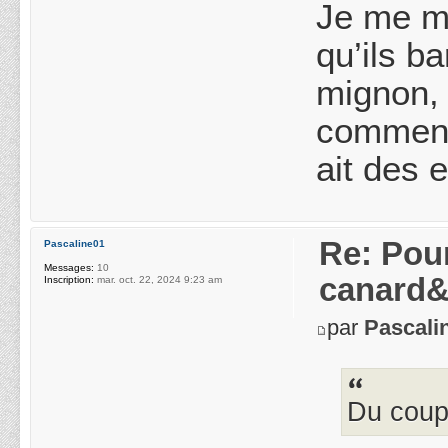
Je me ma
qu’ils b
mignon, 
comment 
ait des 
Re: Pou
Pascaline01
Messages:
10
canard&
Inscription:
mar. oct. 22, 2024 9:23 am
par
Pascali
Du coup,