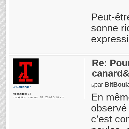
Peut-êtr
sonne ri
expressi
Re: Pou
canard&
par
BitBoul
BitBoulanger
En même
Messages:
16
Inscription:
mar. oct. 01, 2024 5:26 am
observé 
c’est co