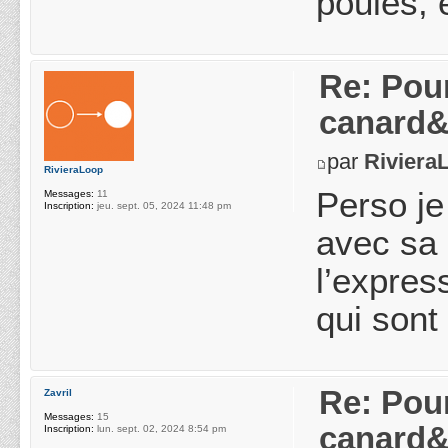
poules, 
Re: Pou
canard&
par
Riviera
RivieraLoop
Perso je
Messages:
11
Inscription:
jeu. sept. 05, 2024 11:48 pm
avec sa 
l’expres
qui sont
Re: Pou
Zavril
Messages:
15
canard&
Inscription:
lun. sept. 02, 2024 8:54 pm