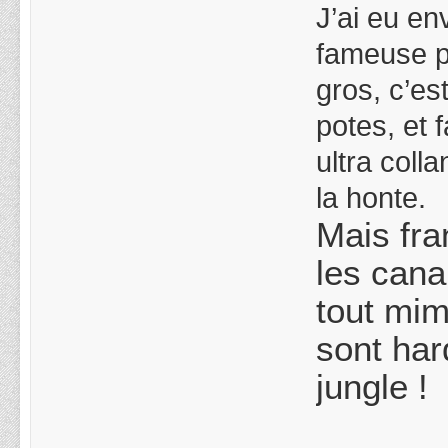
J’ai eu en
fameuse ph
gros, c’e
potes, et 
ultra coll
la honte.
Mais fra
les cana
tout mim
sont har
jungle !