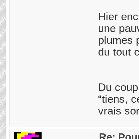
Hier enc
une pauv
plumes p
du tout 
Du coup,
“tiens, 
vrais so
Re: Pou