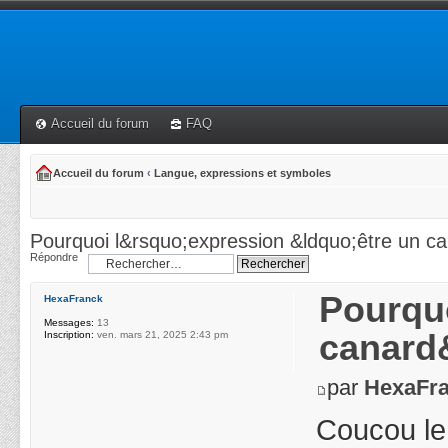
Accueil du forum
FAQ
Accueil du forum
‹
Langue, expressions et symboles
Pourquoi l&rsquo;expression &ldquo;être un c
Répondre
Pourquo
HexaFranck
Messages:
13
canard
Inscription:
ven. mars 21, 2025 2:43 pm
par
HexaFr
Coucou le