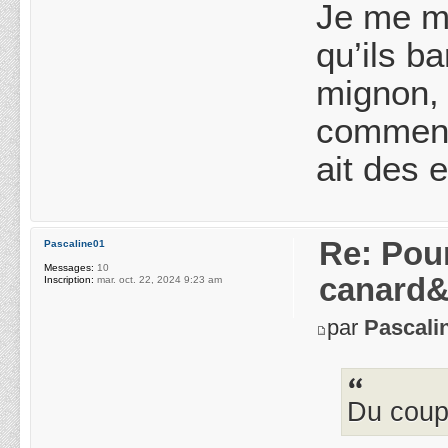
Je me ma
qu’ils b
mignon, 
comment 
ait des 
Re: Pou
Pascaline01
Messages:
10
canard&
Inscription:
mar. oct. 22, 2024 9:23 am
par
Pascali
Du coup,