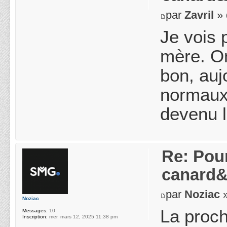
par
Zavril
» 
Je vois 
mère. O
bon, auj
normaux 
devenu 
Re: Pou
canard&
par
Noziac
»
Noziac
La proch
Messages:
10
Inscription:
mer. mars 12, 2025 11:38 pm