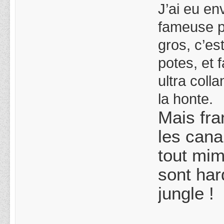
J’ai eu en
fameuse ph
gros, c’e
potes, et 
ultra coll
la honte.
Mais fra
les cana
tout mim
sont har
jungle !