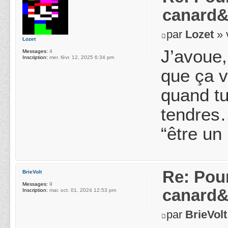
canard&
par
Lozet
» 
Lozet
J’avoue,
Messages:
4
Inscription:
mer. févr. 12, 2025 6:34 pm
que ça v
quand tu
tendres…
“être un
Re: Pou
BrieVolt
Messages:
9
canard&
Inscription:
mar. oct. 01, 2024 12:53 pm
par
BrieVolt