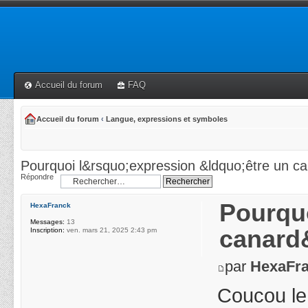
Accueil du forum
FAQ
Accueil du forum
‹
Langue, expressions et symboles
Pourquoi l&rsquo;expression &ldquo;être un c
Répondre
Pourquo
HexaFranck
Messages:
13
canard
Inscription:
ven. mars 21, 2025 2:43 pm
par
HexaFr
Coucou le