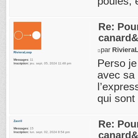
poules, 
Re: Pou
canard&
par
Riviera
RivieraLoop
Perso je
Messages:
11
Inscription:
jeu. sept. 05, 2024 11:48 pm
avec sa 
l’expres
qui sont
Re: Pou
Zavril
Messages:
15
canard&
Inscription:
lun. sept. 02, 2024 8:54 pm