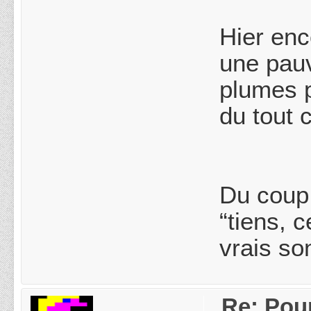
Hier enc
une pauv
plumes p
du tout 
Du coup,
“tiens, 
vrais so
Re: Pou