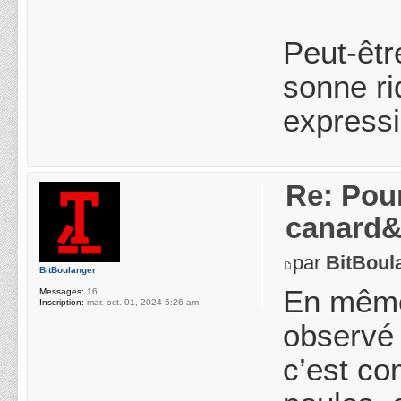
Peut-êtr
sonne ri
expressi
Re: Pou
canard&
par
BitBoul
BitBoulanger
En même
Messages:
16
Inscription:
mar. oct. 01, 2024 5:26 am
observé 
c’est co